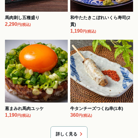
馬肉刺し五種盛り
和牛たたきこぼれいくら寿司(2
2,290
貫)
円
(税込)
1,190
円
(税込)
葱まみれ馬肉ユッケ
牛タンチーズつくね串(1本)
1,190
360
円
(税込)
円
(税込)
chevron_right
詳しく見る