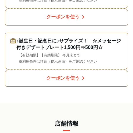
※利用条件は詳細（提示画面）をご確認ください
chevron_right
クーポンを使う
redeem
♪誕生日・記念日に♪サプライズ！ ☆メッセージ
付きデザートプレート1,500円⇒500円☆
【有効期限】【有効期限】 今月末まで
※利用条件は詳細（提示画面）をご確認ください
chevron_right
クーポンを使う
店舗情報