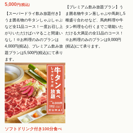
5,000
円
(税込)
【プレミアム飲み放題プラン】う
【スーパードライ飲み放題付き】
ま囲名物牛タン葱しゃぶや馬刺し5
うま囲名物の牛タンしゃぶしゃぶ
種盛り合わせなど、馬肉料理や牛
など全11品コース！一度お召し上
タン料理を心行くまでご堪能いた
がりいただけばハマること間違い
だける大満足の全11品のコース！
なし！※お料理のみのプランは
※お料理のみのプランは9,000円
4,000円(税込)、プレミアム飲み放
(税込)にて承ります。
題プランは5,500円(税込)にて承り
ます。
ソフトドリンク付き100分食べ