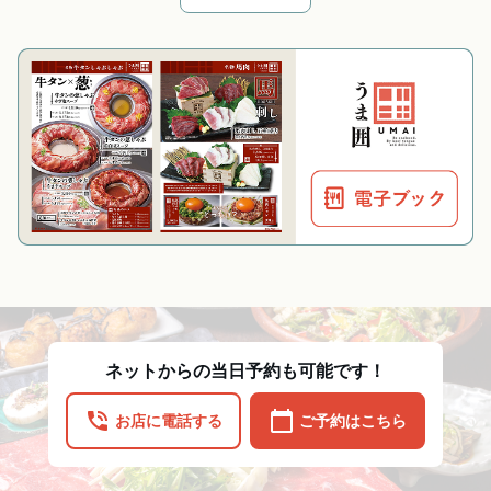
ネットからの当日予約も可能です！
phone_in_talk
calendar_today
お店に電話する
ご予約はこちら