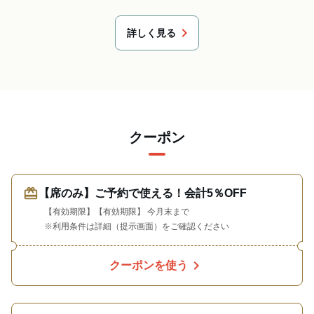
chevron_right
詳しく見る
クーポン
redeem
【席のみ】ご予約で使える！会計5％OFF
【有効期限】【有効期限】 今月末まで
※利用条件は詳細（提示画面）をご確認ください
chevron_right
クーポンを使う