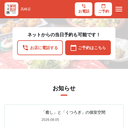
phone_in_talk
calendar_today
menu
高崎店
お電話
ご予約
ネットからの当日予約も可能です！
phone_in_talk
calendar_today
お店に電話する
ご予約はこちら
お知らせ
「癒し」と「くつろぎ」の個室空間
2026.08.05