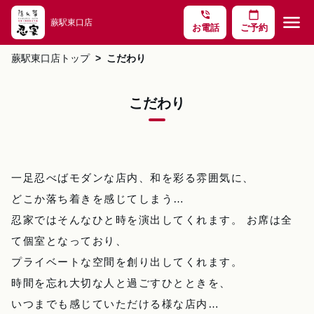
phone_in_talk
calendar_today
menu
蕨駅東口店
お電話
ご予約
蕨駅東口店トップ
こだわり
こだわり
一足忍べばモダンな店内、和を彩る雰囲気に、
どこか落ち着きを感じてしまう…
忍家ではそんなひと時を演出してくれます。 お席は全
て個室となっており、
プライベートな空間を創り出してくれます。
時間を忘れ大切な人と過ごすひとときを、
いつまでも感じていただける様な店内…