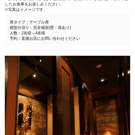
したお食事をお楽しみください。

※写真はイメージです。
席タイプ：テーブル席

個室仕切り：完全個室(壁・扉あり)

人数：2名様～4名様

予約：直接お店にお問い合わせください