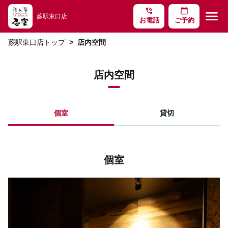
phone_in_talk
calendar_today
menu
蕨駅東口店
お電話
ご予約
蕨駅東口店トップ
店内空間
店内空間
個室
貸切
個室