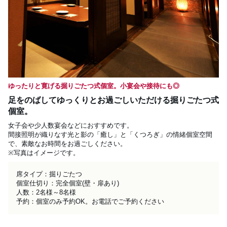
ゆったりと寛げる掘りごたつ式個室。小宴会や接待にも◎
足をのばしてゆっくりとお過ごしいただける掘りごたつ式
個室。
女子会や少人数宴会などにおすすめです。

間接照明が織りなす光と影の「癒し」と「くつろぎ」の情緒個室空間
で、素敵なお時間をお過ごしください。

※写真はイメージです。
席タイプ：掘りごたつ

個室仕切り：完全個室(壁・扉あり)

人数：2名様～8名様

予約：個室のみ予約OK。お電話でご予約ください