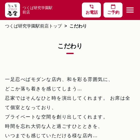
phone_in_talk
calendar_today
menu
つくば研究学園駅
前店
お電話
ご予約
つくば研究学園駅前店トップ
こだわり
こだわり
一足忍べばモダンな店内、和を彩る雰囲気に、
どこか落ち着きを感じてしまう…
忍家ではそんなひと時を演出してくれます。 お席は全
て個室となっており、
プライベートな空間を創り出してくれます。
時間を忘れ大切な人と過ごすひとときを、
いつまでも感じていただける様な店内…