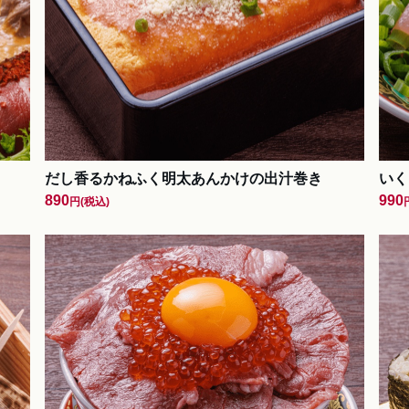
だし香るかねふく明太あんかけの出汁巻き
いく
890
990
円
(税込)