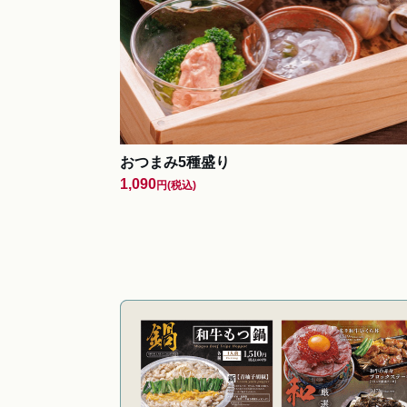
おつまみ5種盛り
1,090
円
(税込)