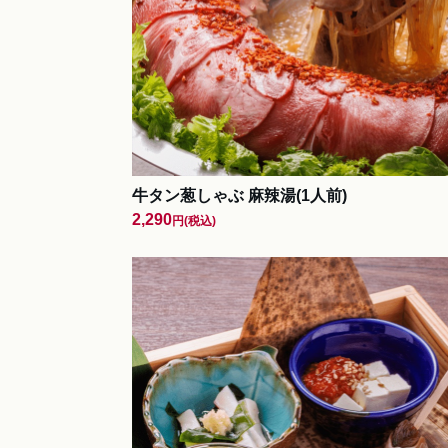
牛タン葱しゃぶ 麻辣湯(1人前)
2,290
円
(税込)