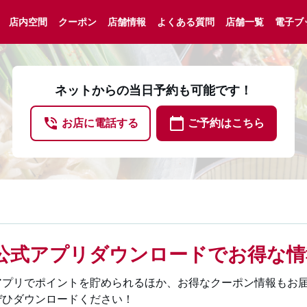
店内空間
クーポン
店舗情報
よくある質問
店舗一覧
電子ブ
ネットからの当日予約も可能です！
phone_in_talk
calendar_today
お店に電話する
ご予約はこちら
公式アプリダウンロードでお得な情
アプリでポイントを貯められるほか、お得なクーポン情報もお
ぜひダウンロードください！