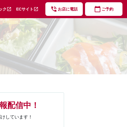
phone_in_talk
calendar_today
open_in_new
open_in_new
ック
ECサイト
お店に電話
ご予約
報配信中！
届けしています！