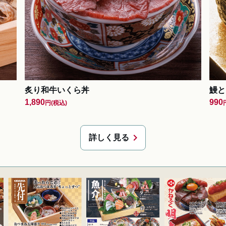
炙り和牛いくら丼
鰻と
1,890
990
円
(税込)
chevron_right
詳しく見る