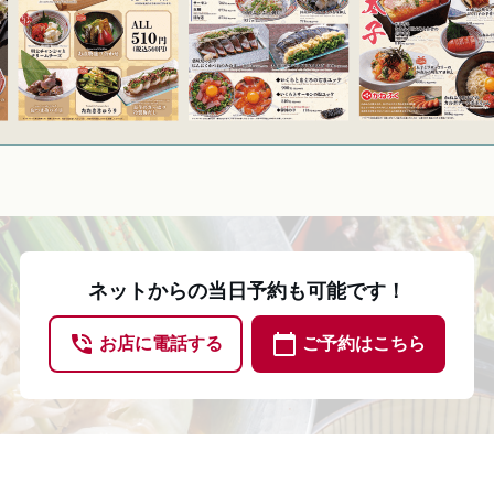
ネットからの当日予約も可能です！
phone_in_talk
calendar_today
お店に電話する
ご予約はこちら