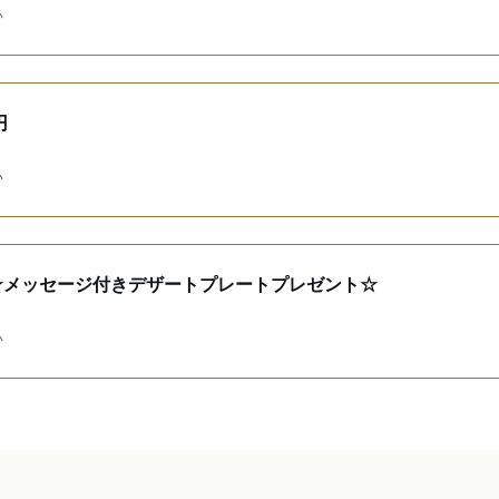
い
円
い
☆メッセージ付きデザートプレートプレゼント☆
い