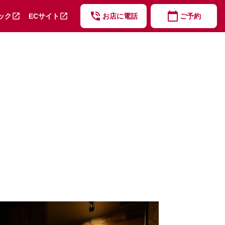
phone_in_talk
calendar_today
open_in_new
open_in_new
ック
ECサイト
お店に電話
ご予約