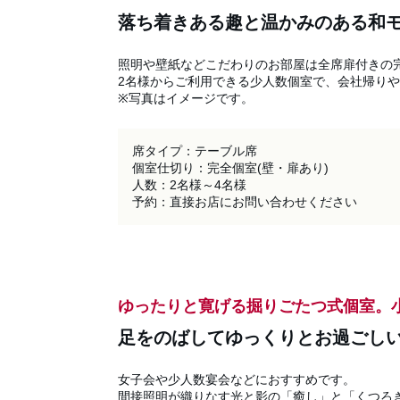
落ち着きある趣と温かみのある和
照明や壁紙などこだわりのお部屋は全席扉付きの完
2名様からご利用できる少人数個室で、会社帰りや
※写真はイメージです。
席タイプ：テーブル席

個室仕切り：完全個室(壁・扉あり)

人数：2名様～4名様

予約：直接お店にお問い合わせください
ゆったりと寛げる掘りごたつ式個室。
足をのばしてゆっくりとお過ごし
女子会や少人数宴会などにおすすめです。

間接照明が織りなす光と影の「癒し」と「くつろぎ