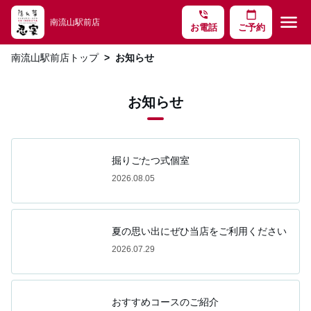
phone_in_talk
calendar_today
menu
南流山駅前店
お電話
ご予約
南流山駅前店トップ
お知らせ
お知らせ
掘りごたつ式個室
2026.08.05
夏の思い出にぜひ当店をご利用ください
2026.07.29
おすすめコースのご紹介