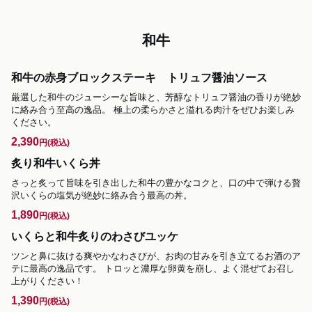
和牛
和牛の赤身ブロックステーキ トリュフ醤油ソース
厳選した和牛のジューシーな旨味と、芳醇なトリュフ醤油の香りが絶妙
に絡み合う至高の逸品。 極上の柔らかさと溢れる肉汁をぜひお楽しみ
ください。
2,390
円
(税込)
炙り和牛いくら丼
さっと炙って旨味を引き出した和牛の豊かなコクと、口の中で弾ける贅
沢いくらの塩気が絶妙に絡み合う最高の丼。
1,890
円
(税込)
いくらと和牛炙りのわさびユッケ
ツンと鼻に抜ける爽やかなわさびが、お肉の甘みを引き立てるお酒のア
テに最高の逸品です。 トロッと濃厚な卵黄を崩し、よく混ぜてお召し
上がりください！
1,390
円
(税込)