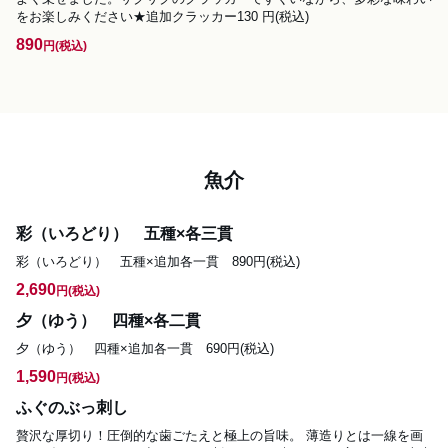
をお楽しみください★追加クラッカー130 円(税込)
890
円
(税込)
魚介
彩（いろどり） 五種×各三貫
彩（いろどり）　五種×追加各一貫　890円(税込)
2,690
円
(税込)
夕（ゆう） 四種×各二貫
夕（ゆう）　四種×追加各一貫　690円(税込)
1,590
円
(税込)
ふぐのぶっ刺し
贅沢な厚切り！圧倒的な歯ごたえと極上の旨味。 薄造りとは一線を画