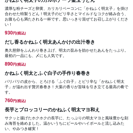
かねふく明太子のカルボナーラ釜玉うどん
濃厚な粉チーズと卵黄、カリカリベーコンに「かねふく明太子」を掛け
合わせた特製うどん！明太子のピリ辛さとマイルドなコクが絡み合う、
お腹も心も満たされる一杯です。思いっきり混ぜてお召し上がりくださ
い！
930
円
(税込)
だし香るかねふく明太あんかけの出汁巻き
奥久慈卵をふんわり巻き上げ、明太の旨みを効かせたあんをたっぷり。
最初の一品にも、〆にも人気です。
890
円
(税込)
かねふく明太とふぐ白子の手作り春巻き
パリパリの皮から、とろける「ふぐ白子」とピリ辛な「かねふく明太
子」が溢れ出す贅沢春巻き！大葉の香りが旨味を引き立てる最高の肴で
す。
760
円
(税込)
長芋とブロッコリーのかねふく明太マヨ和え
サクッと揚げたホクホクの長芋に、たっぷりの明太マヨと風味豊かな刻
み海苔を絡めました。温かいうちにビールやハイボールと流し込みた
い、やみつき確実！