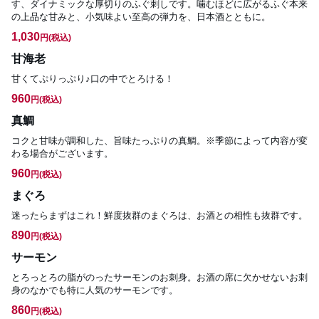
す、ダイナミックな厚切りのふぐ刺しです。噛むほどに広がるふぐ本来
の上品な甘みと、小気味よい至高の弾力を、日本酒とともに。
1,030
円
(税込)
甘海老
甘くてぷりっぷり♪口の中でとろける！
960
円
(税込)
真鯛
コクと甘味が調和した、旨味たっぷりの真鯛。※季節によって内容が変
わる場合がございます。
960
円
(税込)
まぐろ
迷ったらまずはこれ！鮮度抜群のまぐろは、お酒との相性も抜群です。
890
円
(税込)
サーモン
とろっとろの脂がのったサーモンのお刺身。お酒の席に欠かせないお刺
身のなかでも特に人気のサーモンです。
860
円
(税込)