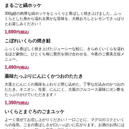
まるごと縞ホッケ
300g超の肉厚な縞ホッケをじっくりと香ばしく焼き上げました。ふっ
くらとした身から溢れる豊かな旨味を、大根おろしとレモンでさっぱり
とお楽しみください！
1,690
円
(税込)
こぼれいくらの焼き鮭
ふっくら香ばしく焼き上げたジューシーな鮭に、きらめくいくらを溢れ
るほど豪快に。ひとくち毎に贅沢を掛け合わせる、今夜のご褒美主役メ
ニュー。
1,490
円
(税込)
薬味たっぷりにんにくかつおのたたき
大葉とにんにくの風味をふわりと閉じ込めた、丁寧な仕込みのかつおの
たたき。オニオン、生姜、にんにく、大葉のフルコース薬味にポン酢を
たっぷりかけていただきます！
1,390
円
(税込)
いくらとまぐろのごまユッケ
よーく混ぜてお召し上がりください！一口ごとに、マグロのコクといく
らの塩気、ごまの香ばしさが口いっぱいに広がります。お酒のお供には