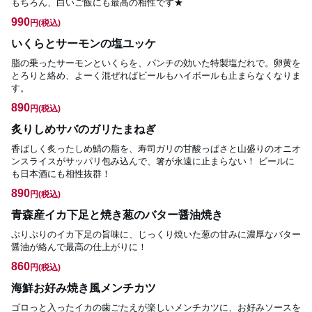
もちろん、白いご飯にも最高の相性です★
990
円
(税込)
いくらとサーモンの塩ユッケ
脂の乗ったサーモンといくらを、パンチの効いた特製塩だれで。卵黄を
とろりと絡め、よーく混ぜればビールもハイボールも止まらなくなりま
す。
890
円
(税込)
炙りしめサバのガリたまねぎ
香ばしく炙ったしめ鯖の脂を、寿司ガリの甘酸っぱさと山盛りのオニオ
ンスライスがサッパリ包み込んで、箸が永遠に止まらない！ ビールに
も日本酒にも相性抜群！
890
円
(税込)
青森産イカ下足と焼き葱のバター醤油焼き
ぷりぷりのイカ下足の旨味に、じっくり焼いた葱の甘みに濃厚なバター
醤油が絡んで最高の仕上がりに！
860
円
(税込)
海鮮お好み焼き風メンチカツ
ゴロっと入ったイカの歯ごたえが楽しいメンチカツに、お好みソースを