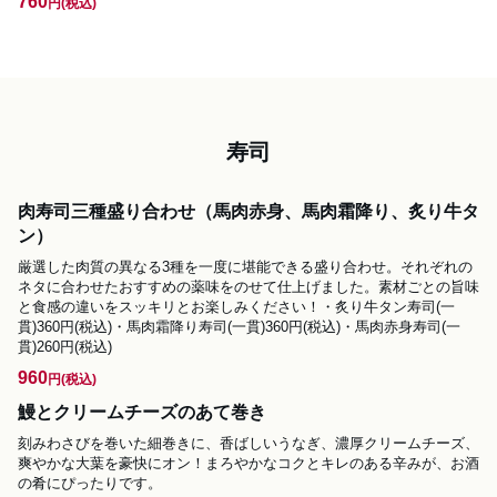
760
円
(税込)
寿司
肉寿司三種盛り合わせ（馬肉赤身、馬肉霜降り、炙り牛タ
ン）
厳選した肉質の異なる3種を一度に堪能できる盛り合わせ。それぞれの
ネタに合わせたおすすめの薬味をのせて仕上げました。素材ごとの旨味
と食感の違いをスッキリとお楽しみください！・炙り牛タン寿司(一
貫)360円(税込)・馬肉霜降り寿司(一貫)360円(税込)・馬肉赤身寿司(一
貫)260円(税込)
960
円
(税込)
鰻とクリームチーズのあて巻き
刻みわさびを巻いた細巻きに、香ばしいうなぎ、濃厚クリームチーズ、
爽やかな大葉を豪快にオン！まろやかなコクとキレのある辛みが、お酒
の肴にぴったりです。