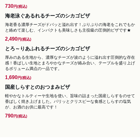
730
円
(税込)
海老泳ぐあるれるチーズのシカゴピザ
海老香る濃厚チーズがドバッと溢れ出す！ぷりぷりの海老をこれでもか
と絡めて楽しむ、インパクトも美味しさも主役級の圧倒的ピザです★
2,490
円
(税込)
とろ～りあふれるチーズのシカゴピザ
厚みのある生地から、濃厚なチーズが波のように溢れ出す圧倒的な存在
感！香ばしい生地とまろやかなチーズが絡み合い、テーブルを盛り上げ
るボリューム満点の一品です。
1,690
円
(税込)
国産しらすとのおつまみピザ
軽やかなトルティーヤ生地を使い、旨味の詰まった国産しらすをのせて
香ばしく焼き上げました。パリッとクリスピーな食感としらすの塩気
が、お酒のお供に最高です！
790
円
(税込)