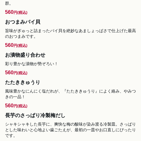
群。
560
円
(税込)
おつまみバイ貝
旨味がぎゅっと詰まったバイ貝を絶妙なあましょっぱさで仕上げた最高
のおつまみです。
560
円
(税込)
お漬物盛り合わせ
彩り豊かな漬物が勢ぞろい！
560
円
(税込)
たたききゅうり
風味豊かなにんにく塩だれが、『たたききゅうり』によく絡み、やみつ
きの一品！
560
円
(税込)
長芋のさっぱり冷製梅だし
シャキシャキした長芋に、爽快な梅の酸味が染み渡る冷製皿。さっぱり
とした味わいと心地よい歯ごたえが、最初の一皿やお口直しにぴったり
です。