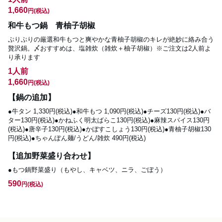
1,660
円
(税込)
和牛もつ鍋 青柚子胡椒
ぷりぷりの厳選和牛もつと爽やかな青柚子胡椒のキレが絶妙に絡み合う
贅沢鍋。〆おすすめは、塩雑炊（雑炊＋柚子胡椒）※ご注文は2人前よ
り承ります
1人前
1,660
円
(税込)
【鍋の追加】
●牛タン 1,330円(税込)●和牛もつ 1,090円(税込)●チーズ130円(税込)●バ
ター130円(税込)●かねふく明太ばらこ130円(税込)●麻辣スパイス130円
(税込)●唐辛子130円(税込)●かぼすこしょう130円(税込)●青柚子胡椒130
円(税込)●ちゃんぽん麺/うどん/雑炊 490円(税込)
【追加野菜盛り合わせ】
●もつ鍋野菜盛り（もやし、キャベツ、ニラ、ごぼう）
590
円
(税込)