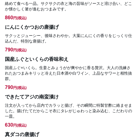
絡めて食べる一品。サクサクの衣と海の旨味がソースと溶け合い、どこ
か懐かしく箸が進むおつまみです。
860
円
(税込)
にんにくかつおの唐揚げ
サクッとジューシー、後味さわやか。大葉にんにくの香りをじっくり仕
込んだ、特別な唐揚げ。
790
円
(税込)
国産ふぐといくらの香味和え
国産ふぐ×いくら。生姜とみょうがが爽やかに香る贅沢。大人の洗練さ
れたおつまみキリッと冷えた日本酒や白ワイン、上品なサワーと相性抜
群。
790
円
(税込)
できたてアジの南蛮漬け
注文が入ってから店内でカラッと揚げ、その瞬間に特製甘酢に絡ませま
した。揚げたてだからこそ衣にタレがじゅわっと染み込む、こだわりの
一皿。
630
円
(税込)
真ダコの唐揚げ