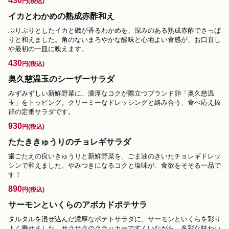
430
円
(税込)
イカとわかめの熟成赤酢和え
ぷりぷりとしたイカと磯が香るわかめを、深みのある熟成赤酢でさっぱ
りと和えました。角のないまろやかな酸味と心地よい食感が、お口直し
や最初の一皿に映えます。
430
円
(税込)
奥久慈温玉のシーザーサラダ
みずみずしい新鮮野菜に、濃厚なコクが際立つブランド卵「奥久慈温
玉」をトッピング。クリーミーなドレッシングと絡み合う、食べ応え抜
群の定番サラダです。
930
円
(税込)
たたききゅうりのチョレギサラダ
歯ごたえの良いきゅうりと新鮮野菜を、ごま油のきいたチョレギドレッ
シンで和えました。やみつきになるコクと塩味が、食欲をそそる一品で
す！
890
円
(税込)
サーモンといくらのアボカドポテサラ
タルタルを混ぜ込んだ濃厚なポテトサラダに、サーモンといくらを彩り
よく乗せました。サクサクのクラッカーですくいながら、多彩な味わい