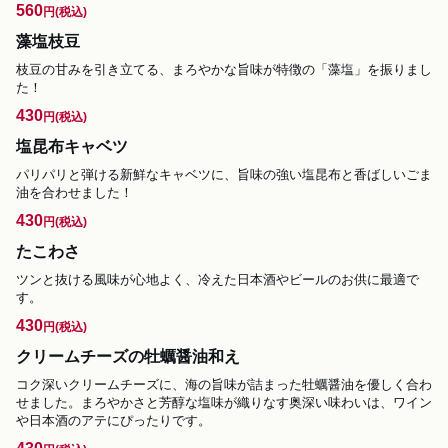
560
円
(税込)
藻塩枝豆
枝豆の甘みを引き立てる、まろやかな旨味が特徴の「藻塩」を振りまし
た！
430
円
(税込)
塩昆布キャベツ
パリパリと弾ける新鮮なキャベツに、旨味の強い塩昆布と香ばしいごま
油を合わせました！
430
円
(税込)
たこわさ
ツンと抜ける風味が心地よく、冷えた日本酒やビールのお供に最適で
す。
430
円
(税込)
クリームチーズの牡蠣醤油和え
コク深いクリームチーズに、海の旨味が詰まった牡蠣醤油を優しく合わ
せました。まろやかさと芳醇な塩味が織りなす奥深い味わいは、ワイン
や日本酒のアテにぴったりです。