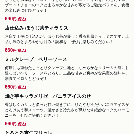
ザート！チョコのコクとまろやかな甘みが広がるご馳走パフェを、食後
の楽しみにぜひどうぞ！
690
円
(税込)
店仕込み ほうじ茶ティラミス
お店で丁寧に仕込んだ、ほうじ茶が優しく香る和風ティラミスです。上
品な渋みとまろやかな甘みの調和を、ぜひお楽しみください！
660
円
(税込)
ミルクレープ ベリーソース
何層にも重ねたしっとりクレープ生地と、なめらかなクリームの層に甘
酸っぱいベリーソースをとろり。上品な甘みと爽やかな果実の酸味を、
別腹でペロリとどうぞ！
660
円
(税込)
焼き芋キャラメリゼ バニラアイスのせ
香ばしくカリッと炙った甘い焼き芋に、ひんやり冷たいバニラアイスが
とろけあう和スイーツ。温かさと冷たさが織りなす絶妙なコクのハーモ
ニーを、ぜひご堪能ください！
660
円
(税込)
とろとろ杏仁ブリュレ