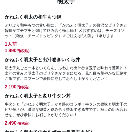
明太子
かねふく明太の和牛もつ鍋
ぷりぷり和牛もつの甘い脂に、「かねふく明太子」の贅沢なピリ辛さと
旨味がプチプチと弾けて絡み合う極上鍋！ 〆おすすめは、チーズリゾ
ット（雑炊＋チーズトッピング）※ご注文は2人前より承ります
1人前
1,890
円
(税込)
かねふく明太子と出汁巻きいくら丼
明太子丸ごと一本といくらを、ふわふわ出汁巻き玉子と味わう贅沢丼！
出汁の甘みと明太子のピリ辛さがクセになる、見た目も華やかな圧倒す
ご飯です。スプーンで豪快に崩してお召し上がりください！
2,190
円
(税込)
かねふく明太子と炙り牛タン丼
牛タンと「かねふく明太子」が奇跡のコラボ！牛タンの旨味と明太子の
ピリ辛さが、濃厚な卵黄と絡み合う贅沢すぎる丼です。極上の組み合わ
せを、ぜひ豪快にお召し上がりください！
2,490
円
(税込)