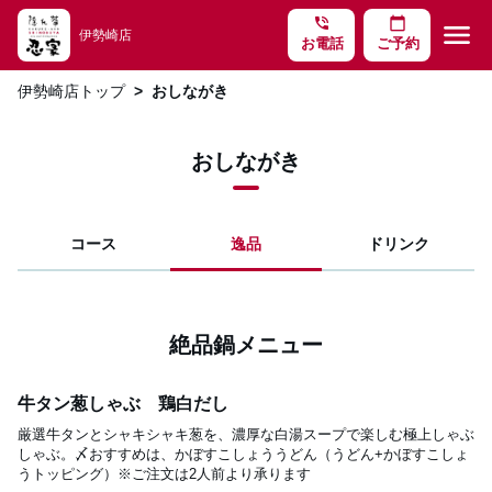
phone_in_talk
calendar_today
menu
伊勢崎店
お電話
ご予約
伊勢崎店トップ
おしながき
おしながき
コース
逸品
ドリンク
絶品鍋メニュー
牛タン葱しゃぶ 鶏白だし
厳選牛タンとシャキシャキ葱を、濃厚な白湯スープで楽しむ極上しゃぶ
しゃぶ。〆おすすめは、かぼすこしょううどん（うどん+かぼすこしょ
うトッピング）※ご注文は2人前より承ります