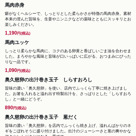
馬肉赤身
癖がなくヘルシーで、しっとりとした柔らかさが特徴の馬肉赤身。素材
本来の澄んだ旨味を、生姜やニンニクなどの薬味とともにスッキリとお
楽しみください。
1,190
円
(税込)
馬肉ユッケ
しっとり柔らかな馬肉に、コクのある卵黄と香ばしいごま油を合わせま
した。まろやかな風味と旨味が口いっぱいに広がる、おつまみにぴった
りな一品です。
1,090
円
(税込)
奥久慈卵の出汁巻き玉子 しらすおろし
旨味の濃い「奥久慈卵」を使い、店内でふっくら丁寧に焼き上げまし
た。お箸を入れると溢れ出す特製出汁を、さっぱりとした「しらすおろ
し」と一緒にどうぞ。
890
円
(税込)
奥久慈卵の出汁巻き玉子 葱だく
旨味の濃い「奥久慈卵」を店内でふっくら焼き上げ、溢れんばかりのネ
ギをこぼれそうに盛り付けました。出汁のジューシーさと葱の爽やかな