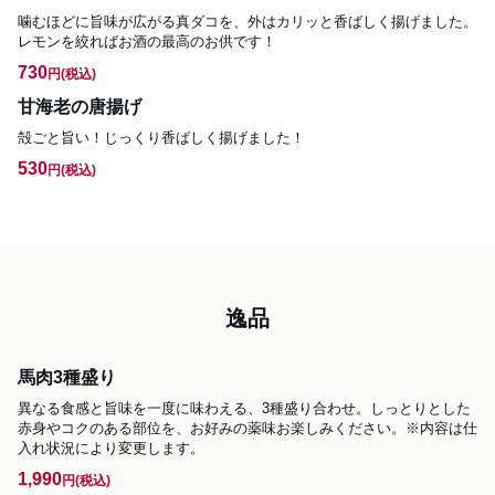
噛むほどに旨味が広がる真ダコを、外はカリッと香ばしく揚げました。
レモンを絞ればお酒の最高のお供です！
730
円
(税込)
甘海老の唐揚げ
殻ごと旨い！じっくり香ばしく揚げました！
530
円
(税込)
逸品
馬肉3種盛り
異なる食感と旨味を一度に味わえる、3種盛り合わせ。しっとりとした
赤身やコクのある部位を、お好みの薬味お楽しみください。※内容は仕
入れ状況により変更します。
1,990
円
(税込)