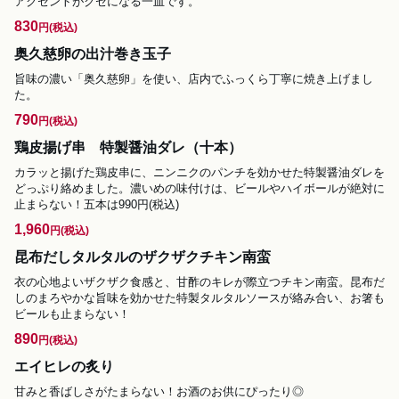
アクセントがクセになる一皿です。
830
円
(税込)
奥久慈卵の出汁巻き玉子
旨味の濃い「奥久慈卵」を使い、店内でふっくら丁寧に焼き上げまし
た。
790
円
(税込)
鶏皮揚げ串 特製醤油ダレ（十本）
カラッと揚げた鶏皮串に、ニンニクのパンチを効かせた特製醤油ダレを
どっぷり絡めました。濃いめの味付けは、ビールやハイボールが絶対に
止まらない！五本は990円(税込)
1,960
円
(税込)
昆布だしタルタルのザクザクチキン南蛮
衣の心地よいザクザク食感と、甘酢のキレが際立つチキン南蛮。昆布だ
しのまろやかな旨味を効かせた特製タルタルソースが絡み合い、お箸も
ビールも止まらない！
890
円
(税込)
エイヒレの炙り
甘みと香ばしさがたまらない！お酒のお供にぴったり◎