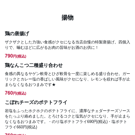
揚物
鶏の唐揚げ
ザクザクとした力強い食感がクセになる当店自慢の特製唐揚げ。四個入
りで、噛むほどに広がるお肉の旨味がお酒のお供に！
790
円
(税込)
鶏なんこつ二種盛り合わせ
食感の異なるヤゲン軟骨とひざ軟骨を一度に楽しめる盛り合わせ。ガー
リックとカレー塩の香ばしい風味がクセになり、レモンを絞れば手が止
まらなくなるおつまみです★
760
円
(税込)
こぼれチーズのポテトフライ
岩塩をふったホクホクのポテトフライに、濃厚なチェダーチーズソース
をたっぷり絡めました。とろけるコクと塩気がクセになり、手が止まら
なくなるおつまみです。・のり塩ポテトフライ690円(税込)・塩ポテト
フライ660円(税込)