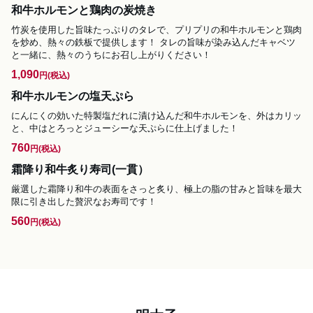
和牛ホルモンと鶏肉の炭焼き
竹炭を使用した旨味たっぷりのタレで、プリプリの和牛ホルモンと鶏肉
を炒め、熱々の鉄板で提供します！ タレの旨味が染み込んだキャベツ
と一緒に、熱々のうちにお召し上がりください！
1,090
円
(税込)
和牛ホルモンの塩天ぷら
にんにくの効いた特製塩だれに漬け込んだ和牛ホルモンを、外はカリッ
と、中はとろっとジューシーな天ぷらに仕上げました！
760
円
(税込)
霜降り和牛炙り寿司(一貫）
厳選した霜降り和牛の表面をさっと炙り、極上の脂の甘みと旨味を最大
限に引き出した贅沢なお寿司です！
560
円
(税込)