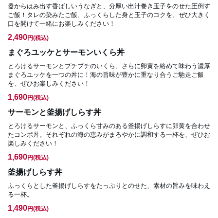
器からはみ出す香ばしいうなぎと、分厚い出汁巻き玉子をのせた圧倒す
ご飯！タレの染みたご飯、ふっくらした身と玉子のコクを、ぜひ大きく
口を開けて一緒にお楽しみください！
2,490
円
(税込)
まぐろユッケとサーモンいくら丼
とろけるサーモンとプチプチのいくら、さらに卵黄を絡めて味わう濃厚
まぐろユッケを一つの丼に！海の旨味が豊かに重なり合うご馳走ご飯
を、ぜひお楽しみください！
1,690
円
(税込)
サーモンと釜揚げしらす丼
とろけるサーモンと、ふっくら甘みのある釜揚げしらすに卵黄を合わせ
たコンボ丼。それぞれの海の恵みがまろやかに調和する一杯を、ぜひお
楽しみください！
1,690
円
(税込)
釜揚げしらす丼
ふっくらとした釜揚げしらすをたっぷりとのせた、素材の旨みを味わえ
る一杯。
1,490
円
(税込)