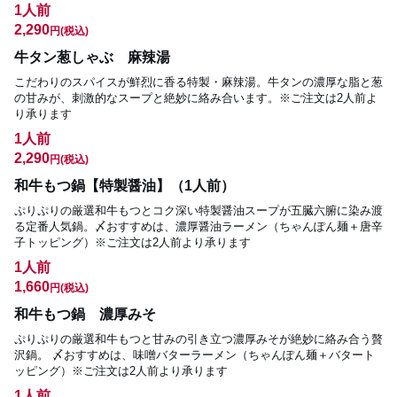
1人前
2,290
円
(税込)
牛タン葱しゃぶ 麻辣湯
こだわりのスパイスが鮮烈に香る特製・麻辣湯。牛タンの濃厚な脂と葱
の甘みが、刺激的なスープと絶妙に絡み合います。※ご注文は2人前よ
り承ります
1人前
2,290
円
(税込)
和牛もつ鍋【特製醤油】（1人前）
ぷりぷりの厳選和牛もつとコク深い特製醤油スープが五臓六腑に染み渡
る定番人気鍋。〆おすすめは、濃厚醤油ラーメン（ちゃんぽん麺＋唐辛
子トッピング）※ご注文は2人前より承ります
1人前
1,660
円
(税込)
和牛もつ鍋 濃厚みそ
ぷりぷりの厳選和牛もつと甘みの引き立つ濃厚みそが絶妙に絡み合う贅
沢鍋。 〆おすすめは、味噌バターラーメン（ちゃんぽん麺＋バタート
ッピング）※ご注文は2人前より承ります
1人前