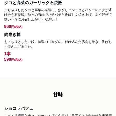
タコと高菜のガーリック石焼飯
ぷりぷりしたタコと高菜の塩気に、焦がしニンニクとバターのコクが溶
け合う石焼飯！熱々の石鍋でパチパチと香ばしく焼き上げ、よく混ぜて
熱いうちにお召し上がりください！
960
円
(税込)
肉巻き棒
もっちりとしたご飯に特製の甘辛ダレに付け込んだ豚肉を巻き、香ばし
く焼き上げました。
1本
590
円
(税込)
甘味
ショコラパフェ
しっとり濃厚なチョコケーキとひんやりバニラアイスを合わせた王道デ