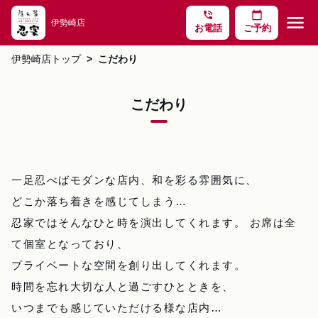
phone_in_talk
calendar_today
menu
伊勢崎店
お電話
ご予約
伊勢崎店トップ
こだわり
こだわり
一足忍べばモダンな店内、和を彩る雰囲気に、
どこか落ち着きを感じてしまう…
忍家ではそんなひと時を演出してくれます。 お席は全
て個室となっており、
プライベートな空間を創り出してくれます。
時間を忘れ大切な人と過ごすひとときを、
いつまでも感じていただける様な店内…