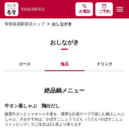
phone_in_talk
calendar_today
menu
常陸多賀駅前店
お電話
ご予約
常陸多賀駅前店トップ
おしながき
おしながき
コース
逸品
ドリンク
絶品鍋メニュー
牛タン葱しゃぶ 鶏白だし
厳選牛タンとシャキシャキ葱を、濃厚な白湯スープで楽しむ極上しゃぶ
しゃぶ。〆おすすめは、かぼすこしょううどん（うどん+かぼすこしょ
うトッピング）※ご注文は2人前より承ります