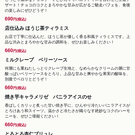
ザート！チョコのコクとまろやかな甘みが広がるご馳走パフェを、食後
の楽しみにぜひどうぞ！
690
円
(税込)
店仕込み ほうじ茶ティラミス
お店で丁寧に仕込んだ、ほうじ茶が優しく香る和風ティラミスです。上
品な渋みとまろやかな甘みの調和を、ぜひお楽しみください！
660
円
(税込)
ミルクレープ ベリーソース
何層にも重ねたしっとりクレープ生地と、なめらかなクリームの層に甘
酸っぱいベリーソースをとろり。上品な甘みと爽やかな果実の酸味を、
別腹でペロリとどうぞ！
660
円
(税込)
焼き芋キャラメリゼ バニラアイスのせ
香ばしくカリッと炙った甘い焼き芋に、ひんやり冷たいバニラアイスが
とろけあう和スイーツ。温かさと冷たさが織りなす絶妙なコクのハーモ
ニーを、ぜひご堪能ください！
660
円
(税込)
とろとろ杏仁ブリュレ