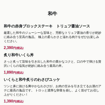
和牛
和牛の赤身ブロックステーキ トリュフ醤油ソース
厳選した和牛のジューシーな旨味と、芳醇なトリュフ醤油の香りが絶妙
に絡み合う至高の逸品。 極上の柔らかさと溢れる肉汁をぜひお楽しみ
ください。
2,390
円
(税込)
炙り和牛いくら丼
さっと炙って旨味を引き出した和牛の豊かなコクと、口の中で弾ける贅
沢いくらの塩気が絶妙に絡み合う最高の丼。
1,890
円
(税込)
いくらと和牛炙りのわさびユッケ
ツンと鼻に抜ける爽やかなわさびが、お肉の甘みを引き立てるお酒のア
テに最高の逸品です。 トロッと濃厚な卵黄を崩し、よく混ぜてお召し
上がりください！
1,390
円
(税込)