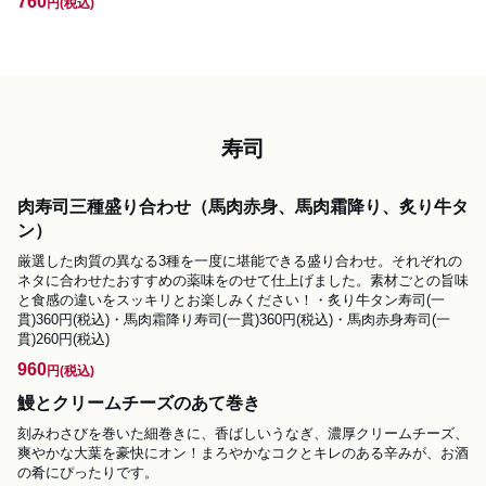
760
円
(税込)
寿司
肉寿司三種盛り合わせ（馬肉赤身、馬肉霜降り、炙り牛タ
ン）
厳選した肉質の異なる3種を一度に堪能できる盛り合わせ。それぞれの
ネタに合わせたおすすめの薬味をのせて仕上げました。素材ごとの旨味
と食感の違いをスッキリとお楽しみください！・炙り牛タン寿司(一
貫)360円(税込)・馬肉霜降り寿司(一貫)360円(税込)・馬肉赤身寿司(一
貫)260円(税込)
960
円
(税込)
鰻とクリームチーズのあて巻き
刻みわさびを巻いた細巻きに、香ばしいうなぎ、濃厚クリームチーズ、
爽やかな大葉を豪快にオン！まろやかなコクとキレのある辛みが、お酒
の肴にぴったりです。