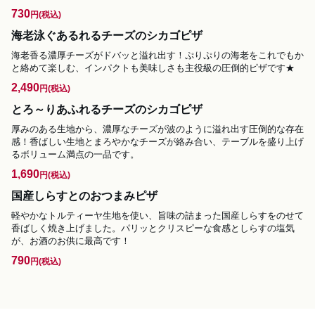
730
円
(税込)
海老泳ぐあるれるチーズのシカゴピザ
海老香る濃厚チーズがドバッと溢れ出す！ぷりぷりの海老をこれでもか
と絡めて楽しむ、インパクトも美味しさも主役級の圧倒的ピザです★
2,490
円
(税込)
とろ～りあふれるチーズのシカゴピザ
厚みのある生地から、濃厚なチーズが波のように溢れ出す圧倒的な存在
感！香ばしい生地とまろやかなチーズが絡み合い、テーブルを盛り上げ
るボリューム満点の一品です。
1,690
円
(税込)
国産しらすとのおつまみピザ
軽やかなトルティーヤ生地を使い、旨味の詰まった国産しらすをのせて
香ばしく焼き上げました。パリッとクリスピーな食感としらすの塩気
が、お酒のお供に最高です！
790
円
(税込)