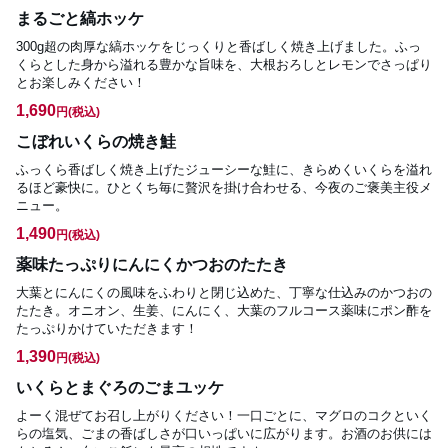
まるごと縞ホッケ
300g超の肉厚な縞ホッケをじっくりと香ばしく焼き上げました。ふっ
くらとした身から溢れる豊かな旨味を、大根おろしとレモンでさっぱり
とお楽しみください！
1,690
円
(税込)
こぼれいくらの焼き鮭
ふっくら香ばしく焼き上げたジューシーな鮭に、きらめくいくらを溢れ
るほど豪快に。ひとくち毎に贅沢を掛け合わせる、今夜のご褒美主役メ
ニュー。
1,490
円
(税込)
薬味たっぷりにんにくかつおのたたき
大葉とにんにくの風味をふわりと閉じ込めた、丁寧な仕込みのかつおの
たたき。オニオン、生姜、にんにく、大葉のフルコース薬味にポン酢を
たっぷりかけていただきます！
1,390
円
(税込)
いくらとまぐろのごまユッケ
よーく混ぜてお召し上がりください！一口ごとに、マグロのコクといく
らの塩気、ごまの香ばしさが口いっぱいに広がります。お酒のお供には