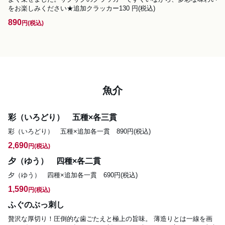
をお楽しみください★追加クラッカー130 円(税込)
890
円
(税込)
魚介
彩（いろどり） 五種×各三貫
彩（いろどり）　五種×追加各一貫　890円(税込)
2,690
円
(税込)
夕（ゆう） 四種×各二貫
夕（ゆう）　四種×追加各一貫　690円(税込)
1,590
円
(税込)
ふぐのぶっ刺し
贅沢な厚切り！圧倒的な歯ごたえと極上の旨味。 薄造りとは一線を画