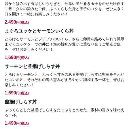
器からはみ出す香ばしいうなぎと、分厚い出汁巻き玉子をのせた圧倒す
ご飯！タレの染みたご飯、ふっくらした身と玉子のコクを、ぜひ大きく
口を開けて一緒にお楽しみください！
2,490
円
(税込)
まぐろユッケとサーモンいくら丼
とろけるサーモンとプチプチのいくら、さらに卵黄を絡めて味わう濃厚
まぐろユッケを一つの丼に！海の旨味が豊かに重なり合うご馳走ご飯
を、ぜひお楽しみください！
1,690
円
(税込)
サーモンと釜揚げしらす丼
とろけるサーモンと、ふっくら甘みのある釜揚げしらすに卵黄を合わせ
たコンボ丼。それぞれの海の恵みがまろやかに調和する一杯を、ぜひお
楽しみください！
1,690
円
(税込)
釜揚げしらす丼
ふっくらとした釜揚げしらすをたっぷりとのせた、素材の旨みを味わえ
る一杯。
1,490
円
(税込)