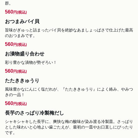
群。
560
円
(税込)
おつまみバイ貝
旨味がぎゅっと詰まったバイ貝を絶妙なあましょっぱさで仕上げた最高
のおつまみです。
560
円
(税込)
お漬物盛り合わせ
彩り豊かな漬物が勢ぞろい！
560
円
(税込)
たたききゅうり
風味豊かなにんにく塩だれが、『たたききゅうり』によく絡み、やみつ
きの一品！
560
円
(税込)
長芋のさっぱり冷製梅だし
シャキシャキした長芋に、爽快な梅の酸味が染み渡る冷製皿。さっぱり
とした味わいと心地よい歯ごたえが、最初の一皿やお口直しにぴったり
です。