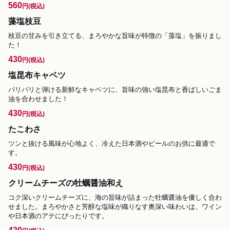
560
円
(税込)
藻塩枝豆
枝豆の甘みを引き立てる、まろやかな旨味が特徴の「藻塩」を振りまし
た！
430
円
(税込)
塩昆布キャベツ
パリパリと弾ける新鮮なキャベツに、旨味の強い塩昆布と香ばしいごま
油を合わせました！
430
円
(税込)
たこわさ
ツンと抜ける風味が心地よく、冷えた日本酒やビールのお供に最適で
す。
430
円
(税込)
クリームチーズの牡蠣醤油和え
コク深いクリームチーズに、海の旨味が詰まった牡蠣醤油を優しく合わ
せました。まろやかさと芳醇な塩味が織りなす奥深い味わいは、ワイン
や日本酒のアテにぴったりです。