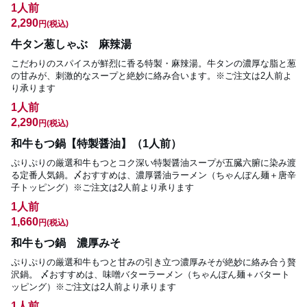
1人前
2,290
円
(税込)
牛タン葱しゃぶ 麻辣湯
こだわりのスパイスが鮮烈に香る特製・麻辣湯。牛タンの濃厚な脂と葱
の甘みが、刺激的なスープと絶妙に絡み合います。※ご注文は2人前よ
り承ります
1人前
2,290
円
(税込)
和牛もつ鍋【特製醤油】（1人前）
ぷりぷりの厳選和牛もつとコク深い特製醤油スープが五臓六腑に染み渡
る定番人気鍋。〆おすすめは、濃厚醤油ラーメン（ちゃんぽん麺＋唐辛
子トッピング）※ご注文は2人前より承ります
1人前
1,660
円
(税込)
和牛もつ鍋 濃厚みそ
ぷりぷりの厳選和牛もつと甘みの引き立つ濃厚みそが絶妙に絡み合う贅
沢鍋。 〆おすすめは、味噌バターラーメン（ちゃんぽん麺＋バタート
ッピング）※ご注文は2人前より承ります
1人前