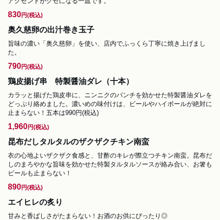
アクセントがクセになる一皿です。
830
円
(税込)
奥久慈卵の出汁巻き玉子
旨味の濃い「奥久慈卵」を使い、店内でふっくら丁寧に焼き上げまし
た。
790
円
(税込)
鶏皮揚げ串 特製醤油ダレ（十本）
カラッと揚げた鶏皮串に、ニンニクのパンチを効かせた特製醤油ダレを
どっぷり絡めました。濃いめの味付けは、ビールやハイボールが絶対に
止まらない！五本は990円(税込)
1,960
円
(税込)
昆布だしタルタルのザクザクチキン南蛮
衣の心地よいザクザク食感と、甘酢のキレが際立つチキン南蛮。昆布だ
しのまろやかな旨味を効かせた特製タルタルソースが絡み合い、お箸も
ビールも止まらない！
890
円
(税込)
エイヒレの炙り
甘みと香ばしさがたまらない！お酒のお供にぴったり◎