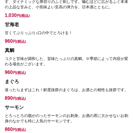
す、ダイナミックな厚切りのふぐ刺しです。噛むほどに広がるふぐ本来
の上品な甘みと、小気味よい至高の弾力を、日本酒とともに。
1,030
円
(税込)
甘海老
甘くてぷりっぷり♪口の中でとろける！
960
円
(税込)
真鯛
コクと甘味が調和した、旨味たっぷりの真鯛。※季節によって内容が変
わる場合がございます。
960
円
(税込)
まぐろ
迷ったらまずはこれ！鮮度抜群のまぐろは、お酒との相性も抜群です。
890
円
(税込)
サーモン
とろっとろの脂がのったサーモンのお刺身。お酒の席に欠かせないお刺
身のなかでも特に人気のサーモンです。
860
円
(税込)