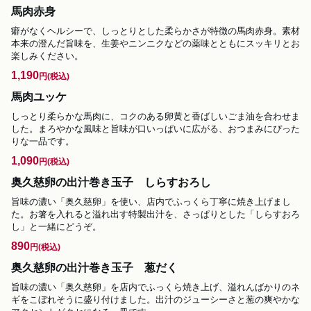
馬肉赤身
癖がなくヘルシーで、しっとりとした柔らかさが特徴の馬肉赤身。素材
本来の澄んだ旨味を、生姜やニンニクなどの薬味とともにスッキリとお
楽しみください。
1,190
円
(税込)
馬肉ユッケ
しっとり柔らかな馬肉に、コクのある卵黄と香ばしいごま油を合わせま
した。まろやかな風味と旨味が口いっぱいに広がる、おつまみにぴった
りな一品です。
1,090
円
(税込)
奥久慈卵の出汁巻き玉子 しらすおろし
旨味の濃い「奥久慈卵」を使い、店内でふっくら丁寧に焼き上げまし
た。お箸を入れると溢れ出す特製出汁を、さっぱりとした「しらすおろ
し」と一緒にどうぞ。
890
円
(税込)
奥久慈卵の出汁巻き玉子 葱だく
旨味の濃い「奥久慈卵」を店内でふっくら焼き上げ、溢れんばかりのネ
ギをこぼれそうに盛り付けました。出汁のジューシーさと葱の爽やかな