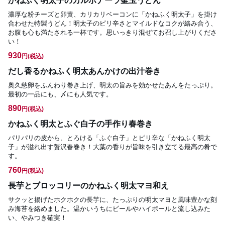
かねふく明太子のカルボナーラ釜玉うどん
濃厚な粉チーズと卵黄、カリカリベーコンに「かねふく明太子」を掛け
合わせた特製うどん！明太子のピリ辛さとマイルドなコクが絡み合う、
お腹も心も満たされる一杯です。思いっきり混ぜてお召し上がりくださ
い！
930
円
(税込)
だし香るかねふく明太あんかけの出汁巻き
奥久慈卵をふんわり巻き上げ、明太の旨みを効かせたあんをたっぷり。
最初の一品にも、〆にも人気です。
890
円
(税込)
かねふく明太とふぐ白子の手作り春巻き
パリパリの皮から、とろける「ふぐ白子」とピリ辛な「かねふく明太
子」が溢れ出す贅沢春巻き！大葉の香りが旨味を引き立てる最高の肴で
す。
760
円
(税込)
長芋とブロッコリーのかねふく明太マヨ和え
サクッと揚げたホクホクの長芋に、たっぷりの明太マヨと風味豊かな刻
み海苔を絡めました。温かいうちにビールやハイボールと流し込みた
い、やみつき確実！