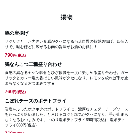
揚物
鶏の唐揚げ
ザクザクとした力強い食感がクセになる当店自慢の特製唐揚げ。四個入
りで、噛むほどに広がるお肉の旨味がお酒のお供に！
790
円
(税込)
鶏なんこつ二種盛り合わせ
食感の異なるヤゲン軟骨とひざ軟骨を一度に楽しめる盛り合わせ。ガー
リックとカレー塩の香ばしい風味がクセになり、レモンを絞れば手が止
まらなくなるおつまみです★
760
円
(税込)
こぼれチーズのポテトフライ
岩塩をふったホクホクのポテトフライに、濃厚なチェダーチーズソース
をたっぷり絡めました。とろけるコクと塩気がクセになり、手が止まら
なくなるおつまみです。・のり塩ポテトフライ690円(税込)・塩ポテト
フライ660円(税込)