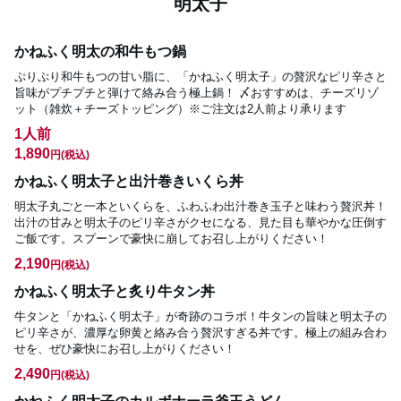
明太子
かねふく明太の和牛もつ鍋
ぷりぷり和牛もつの甘い脂に、「かねふく明太子」の贅沢なピリ辛さと
旨味がプチプチと弾けて絡み合う極上鍋！ 〆おすすめは、チーズリゾ
ット（雑炊＋チーズトッピング）※ご注文は2人前より承ります
1人前
1,890
円
(税込)
かねふく明太子と出汁巻きいくら丼
明太子丸ごと一本といくらを、ふわふわ出汁巻き玉子と味わう贅沢丼！
出汁の甘みと明太子のピリ辛さがクセになる、見た目も華やかな圧倒す
ご飯です。スプーンで豪快に崩してお召し上がりください！
2,190
円
(税込)
かねふく明太子と炙り牛タン丼
牛タンと「かねふく明太子」が奇跡のコラボ！牛タンの旨味と明太子の
ピリ辛さが、濃厚な卵黄と絡み合う贅沢すぎる丼です。極上の組み合わ
せを、ぜひ豪快にお召し上がりください！
2,490
円
(税込)