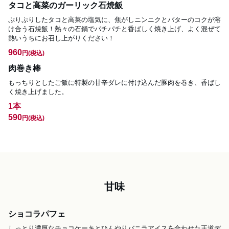
タコと高菜のガーリック石焼飯
ぷりぷりしたタコと高菜の塩気に、焦がしニンニクとバターのコクが溶
け合う石焼飯！熱々の石鍋でパチパチと香ばしく焼き上げ、よく混ぜて
熱いうちにお召し上がりください！
960
円
(税込)
肉巻き棒
もっちりとしたご飯に特製の甘辛ダレに付け込んだ豚肉を巻き、香ばし
く焼き上げました。
1本
590
円
(税込)
甘味
ショコラパフェ
しっとり濃厚なチョコケーキとひんやりバニラアイスを合わせた王道デ