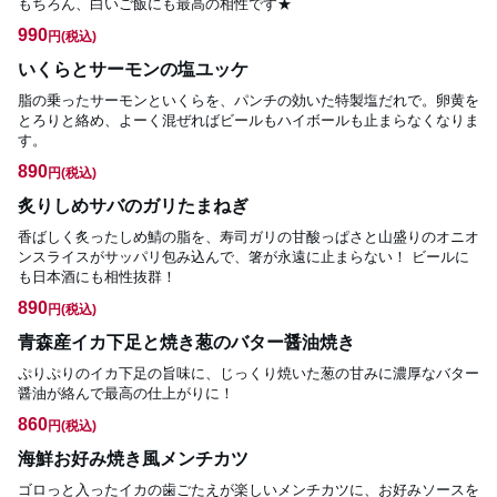
もちろん、白いご飯にも最高の相性です★
990
円
(税込)
いくらとサーモンの塩ユッケ
脂の乗ったサーモンといくらを、パンチの効いた特製塩だれで。卵黄を
とろりと絡め、よーく混ぜればビールもハイボールも止まらなくなりま
す。
890
円
(税込)
炙りしめサバのガリたまねぎ
香ばしく炙ったしめ鯖の脂を、寿司ガリの甘酸っぱさと山盛りのオニオ
ンスライスがサッパリ包み込んで、箸が永遠に止まらない！ ビールに
も日本酒にも相性抜群！
890
円
(税込)
青森産イカ下足と焼き葱のバター醤油焼き
ぷりぷりのイカ下足の旨味に、じっくり焼いた葱の甘みに濃厚なバター
醤油が絡んで最高の仕上がりに！
860
円
(税込)
海鮮お好み焼き風メンチカツ
ゴロっと入ったイカの歯ごたえが楽しいメンチカツに、お好みソースを