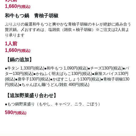
1,660
円
(税込)
和牛もつ鍋 青柚子胡椒
ぷりぷりの厳選和牛もつと爽やかな青柚子胡椒のキレが絶妙に絡み合う
贅沢鍋。〆おすすめは、塩雑炊（雑炊＋柚子胡椒）※ご注文は2人前よ
り承ります
1人前
1,660
円
(税込)
【鍋の追加】
●牛タン 1,330円(税込)●和牛もつ 1,090円(税込)●チーズ130円(税込)●バ
ター130円(税込)●かねふく明太ばらこ130円(税込)●麻辣スパイス130円
(税込)●唐辛子130円(税込)●かぼすこしょう130円(税込)●青柚子胡椒130
円(税込)●ちゃんぽん麺/うどん/雑炊 490円(税込)
【追加野菜盛り合わせ】
●もつ鍋野菜盛り（もやし、キャベツ、ニラ、ごぼう）
590
円
(税込)