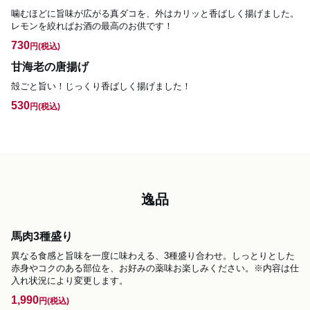
噛むほどに旨味が広がる真ダコを、外はカリッと香ばしく揚げました。
レモンを絞ればお酒の最高のお供です！
730
円
(税込)
甘海老の唐揚げ
殻ごと旨い！じっくり香ばしく揚げました！
530
円
(税込)
逸品
馬肉3種盛り
異なる食感と旨味を一度に味わえる、3種盛り合わせ。しっとりとした
赤身やコクのある部位を、お好みの薬味お楽しみください。※内容は仕
入れ状況により変更します。
1,990
円
(税込)