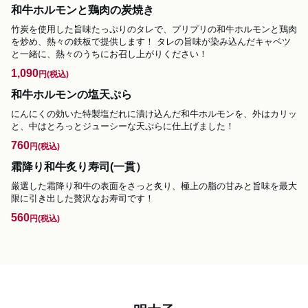
和牛ホルモンと鶏肉の炭焼き
竹炭を使用した旨味たっぷりのタレで、プリプリの和牛ホルモンと鶏肉
を炒め、熱々の鉄板で提供します！ タレの旨味が染み込んだキャベツ
と一緒に、熱々のうちにお召し上がりください！
1,090
円
(税込)
和牛ホルモンの塩天ぷら
にんにくの効いた特製塩だれに漬け込んだ和牛ホルモンを、外はカリッ
と、中はとろっとジューシーな天ぷらに仕上げました！
760
円
(税込)
霜降り和牛炙り寿司(一貫）
厳選した霜降り和牛の表面をさっと炙り、極上の脂の甘みと旨味を最大
限に引き出した贅沢なお寿司です！
560
円
(税込)