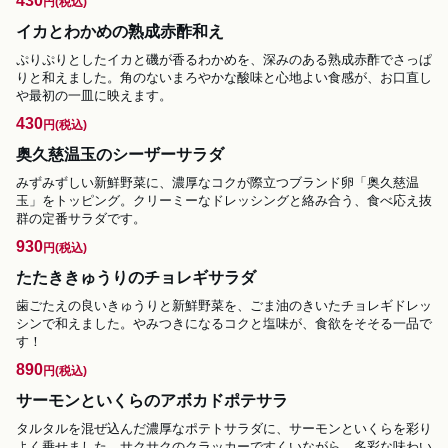
430
円
(税込)
イカとわかめの熟成赤酢和え
ぷりぷりとしたイカと磯が香るわかめを、深みのある熟成赤酢でさっぱ
りと和えました。角のないまろやかな酸味と心地よい食感が、お口直し
や最初の一皿に映えます。
430
円
(税込)
奥久慈温玉のシーザーサラダ
みずみずしい新鮮野菜に、濃厚なコクが際立つブランド卵「奥久慈温
玉」をトッピング。クリーミーなドレッシングと絡み合う、食べ応え抜
群の定番サラダです。
930
円
(税込)
たたききゅうりのチョレギサラダ
歯ごたえの良いきゅうりと新鮮野菜を、ごま油のきいたチョレギドレッ
シンで和えました。やみつきになるコクと塩味が、食欲をそそる一品で
す！
890
円
(税込)
サーモンといくらのアボカドポテサラ
タルタルを混ぜ込んだ濃厚なポテトサラダに、サーモンといくらを彩り
よく乗せました。サクサクのクラッカーですくいながら、多彩な味わい