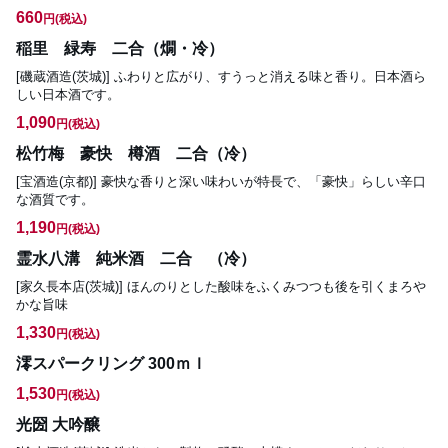
660
円
(税込)
稲里 緑寿 二合（燗・冷）
[磯蔵酒造(茨城)] ふわりと広がり、すうっと消える味と香り。日本酒ら
しい日本酒です。
1,090
円
(税込)
松竹梅 豪快 樽酒 二合（冷）
[宝酒造(京都)] 豪快な香りと深い味わいが特長で、「豪快」らしい辛口
な酒質です。
1,190
円
(税込)
霊水八溝 純米酒 二合 （冷）
[家久長本店(茨城)] ほんのりとした酸味をふくみつつも後を引くまろや
かな旨味
1,330
円
(税込)
澪スパークリング 300ｍｌ
1,530
円
(税込)
光圀 大吟醸