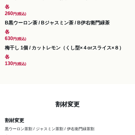
各
260
円
(税込)
B黒ウーロン茶 / Bジャスミン茶 / B伊右衛門緑茶
各
630
円
(税込)
梅干し 1個 / カットレモン（くし型×４orスライス×８）
各
130
円
(税込)
割材変更
割材変更
黒ウーロン茶割 / ジャスミン茶割 / 伊右衛門緑茶割