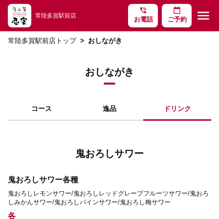
phone_in_talk
calendar_today
menu
常陸多賀駅前店
お電話
ご予約
常陸多賀駅前店トップ
おしながき
おしながき
コース
逸品
ドリンク
鬼おろしサワー
鬼おろしサワー各種
鬼おろしレモンサワー/鬼おろしレッドグレープフルーツサワー/鬼おろ
しみかんサワー/鬼おろしパインサワー/鬼おろし梅サワー
各