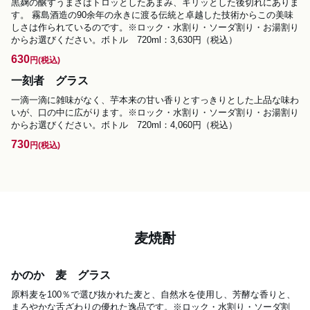
黒麹の醸すうまさはトロッとしたあまみ、キリッとした後切れにありま
す。 霧島酒造の90余年の永きに渡る伝統と卓越した技術からこの美味
しさは作られているのです。※ロック・水割り・ソーダ割り・お湯割り
からお選びください。ボトル　720ml：3,630円（税込）
630
円
(税込)
一刻者 グラス
一滴一滴に雑味がなく、芋本来の甘い香りとすっきりとした上品な味わ
いが、口の中に広がります。※ロック・水割り・ソーダ割り・お湯割り
からお選びください。ボトル　720ml：4,060円（税込）
730
円
(税込)
麦焼酎
かのか 麦 グラス
原料麦を100％で選び抜かれた麦と、自然水を使用し、芳酵な香りと、 
まろやかな舌ざわりの優れた逸品です。※ロック・水割り・ソーダ割