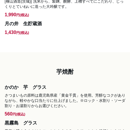
[檜山酒造(茨城)] 洗米から、製麹、醗酵、上槽すべてにこだわり、じっ
くりとていねいに造った大吟醸です。
1,990
円
(税込)
月の井 生貯蔵酒
1,430
円
(税込)
芋焼酎
かのか 芋 グラス
さつまいもの原料は鹿児島県産「黄金千貫」を使用。芳醇なコクがあり
ながら、軽やかな口当たりに仕上げました。※ロック・水割り・ソーダ
割り・お湯割りからお選びください。
560
円
(税込)
黒霧島 グラス