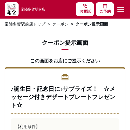
phone_in_talk
calendar_today
menu
常陸多賀駅前店
お電話
ご予約
常陸多賀駅前店トップ
クーポン
クーポン提示画面
クーポン提示画面
この画面をお店にご提示ください
redeem
♪誕生日・記念日に♪サプライズ！ ☆メ
ッセージ付きデザートプレートプレゼン
ト☆
【利用条件】
