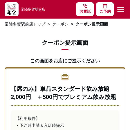
phone_in_talk
calendar_today
menu
常陸多賀駅前店
お電話
ご予約
常陸多賀駅前店トップ
クーポン
クーポン提示画面
クーポン提示画面
この画面をお店にご提示ください
redeem
【席のみ】単品スタンダード飲み放題
2,000円 ＋500円でプレミアム飲み放題
【利用条件】

・予約時申請＆入店時提示 
