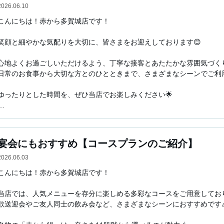
皆様のご来店を心よりお待ちしております。
2026.06.10
こんにちは！赤から多賀城店です！

笑顔と細やかな気配りを大切に、皆さまをお迎えしております😊

心地よくお過ごしいただけるよう、丁寧な接客とあたたかな雰囲気づくり
日常のお食事から大切な方とのひとときまで、さまざまなシーンでご利用い
ゆったりとした時間を、ぜひ当店でお楽しみください🌟

皆さまのご来店をお待ちしております🌿

仙台・多賀城周辺で居酒屋やレストランをお探しの際は、ぜひ「赤から多
宴会にもおすすめ【コースプランのご紹介】
自慢の鍋や焼肉を中心に、お食事やご飯はもちろん、飲み放題付きプラン
皆様のご来店を心よりお待ちしております。
2026.06.03
こんにちは！赤から多賀城店です！

当店では、人気メニューを存分に楽しめる多彩なコースをご用意しておりま
歓送迎会やご友人同士の飲み会など、さまざまなシーンにおすすめです🎉