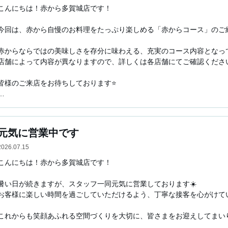
こんにちは！赤から多賀城店です！

今回は、赤から自慢のお料理をたっぷり楽しめる「赤からコース」のご紹介
赤からならではの美味しさを存分に味わえる、充実のコース内容となってお
店舗によって内容が異なりますので、詳しくは各店舗にてご確認ください
皆様のご来店をお待ちしております⭐

仙台・多賀城周辺で居酒屋やレストランをお探しの際は、ぜひ「赤から多
自慢の鍋や焼肉を中心に、お食事やご飯はもちろん、飲み放題付きプラン
皆様のご来店を心よりお待ちしております。
元気に営業中です
2026.07.15
こんにちは！赤から多賀城店です！

暑い日が続きますが、スタッフ一同元気に営業しております☀️

お客様に楽しい時間を過ごしていただけるよう、丁寧な接客を心がけていま
これからも笑顔あふれる空間づくりを大切に、皆さまをお迎えしてまいりま