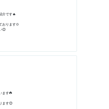
です🔥

ります🍲



賀城店」へお越しください。

もご用意しております。

す☘️

す😊
