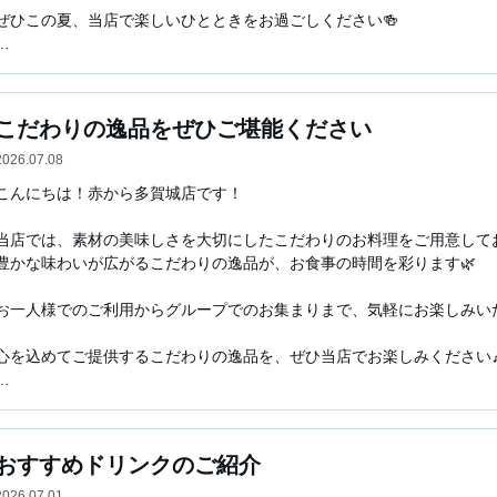
ぜひこの夏、当店で楽しいひとときをお過ごしください🍻

仙台・多賀城周辺で居酒屋やレストランをお探しの際は、ぜひ「赤から多
自慢の鍋や焼肉を中心に、お食事やご飯はもちろん、飲み放題付きプラン
皆様のご来店を心よりお待ちしております。
こだわりの逸品をぜひご堪能ください
2026.07.08
こんにちは！赤から多賀城店です！

当店では、素材の美味しさを大切にしたこだわりのお料理をご用意しており
豊かな味わいが広がるこだわりの逸品が、お食事の時間を彩ります🌿

お一人様でのご利用からグループでのお集まりまで、気軽にお楽しみいただ
心を込めてご提供するこだわりの逸品を、ぜひ当店でお楽しみください🎶
仙台・多賀城周辺で居酒屋やレストランをお探しの際は、ぜひ「赤から多
自慢の鍋や焼肉を中心に、お食事やご飯はもちろん、飲み放題付きプラン
皆様のご来店を心よりお待ちしております。
おすすめドリンクのご紹介
2026.07.01