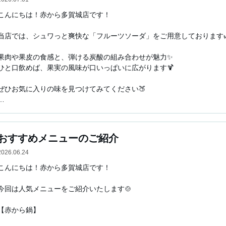
こんにちは！赤から多賀城店です！

当店では、シュワっと爽快な「フルーツソーダ」をご用意しております🌿
果肉や果皮の食感と、弾ける炭酸の組み合わせが魅力✨

ひと口飲めば、果実の風味が口いっぱいに広がります🍹

ぜひお気に入りの味を見つけてみてください🍑

仙台・多賀城周辺で居酒屋やレストランをお探しの際は、ぜひ「赤から多
自慢の鍋や焼肉を中心に、お食事やご飯はもちろん、飲み放題付きプラン
皆様のご来店を心よりお待ちしております。
おすすめメニューのご紹介
2026.06.24
こんにちは！赤から多賀城店です！

今回は人気メニューをご紹介いたします🍲

【赤から鍋】 
