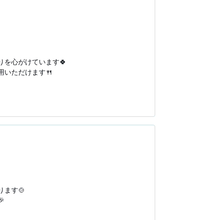
を心がけています🍀

ただけます🍴

賀城店」へお越しください。

もご用意しております。

す🍲


