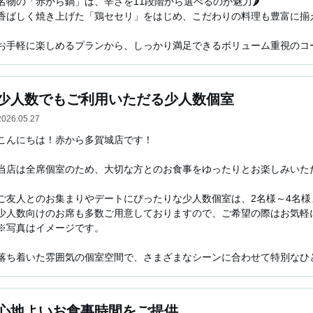
名物の「赤から鍋」は、辛さを11段階から選べるのが魅力🌶️

香ばしく焼き上げた「鶏セセリ」をはじめ、こだわりの料理も豊富に揃えて
お手軽に楽しめるプランから、しっかり満足できるボリューム重視のコー
シーンやご予算に合わせて、ぜひご利用ください🎵

また、お料理と相性抜群のお酒も種類豊富にご用意🍶

少人数でもご利用いただる少人数個室
皆さまのご来店を心よりお待ちしております💫

2026.05.27
仙台・多賀城周辺で居酒屋やレストランをお探しの際は、ぜひ「赤から多
こんにちは！赤から多賀城店です！

自慢の鍋や焼肉を中心に、お食事やご飯はもちろん、飲み放題付きプラン
皆様のご来店を心よりお待ちしております。
当店は全席個室のため、大切な方とのお食事をゆったりとお楽しみいただけ
ご友人とのお集まりやデートにぴったりな少人数個室は、2名様～4名様ま
少人数向けのお席も多数ご用意しておりますので、ご希望の際はお気軽に
※写真はイメージです。

落ち着いた雰囲気の個室空間で、さまざまなシーンに合わせて特別なひと
仙台・多賀城周辺で居酒屋やレストランをお探しの際は、ぜひ「赤から多
自慢の鍋や焼肉を中心に、お食事やご飯はもちろん、飲み放題付きプラン
心地よいお食事時間をご提供