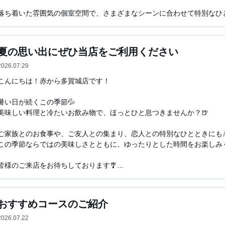
落ち着いた雰囲気の個室空間で、さまざまなシーンに合わせて特別なひと
仙台・多賀城周辺で居酒屋やレストランをお探しの際は、ぜひ「赤から多
自慢の鍋や焼肉を中心に、お食事やご飯はもちろん、飲み放題付きプラン
夏の思い出にぜひ当店をご利用ください
皆様のご来店を心よりお待ちしております。
2026.07.29
こんにちは！赤から多賀城店です！

暑い日が続くこの季節💦

美味しい料理と冷たいお飲み物で、ほっとひと息つきませんか？🍺

ご家族とのお食事や、ご友人との集まり、恋人との特別なひとときにも🎆
この季節ならではの美味しさとともに、ゆったりとした時間をお楽しみく
皆様のご来店をお待ちしております🎐

仙台・多賀城周辺で居酒屋やレストランをお探しの際は、ぜひ「赤から多
自慢の鍋や焼肉を中心に、お食事やご飯はもちろん、飲み放題付きプラン
皆様のご来店を心よりお待ちしております。
おすすめコースのご紹介
2026.07.22