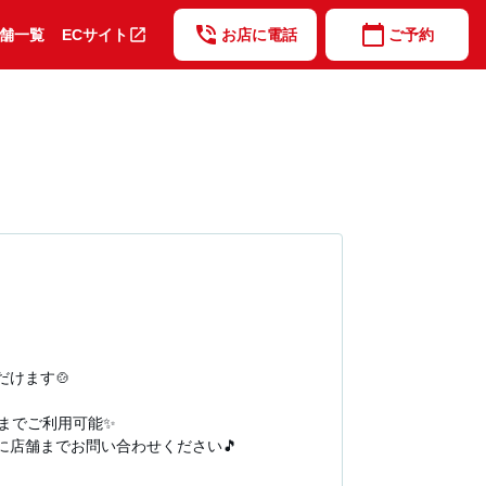
phone_in_talk
calendar_today
open_in_new
舗一覧
ECサイト
お店に電話
ご予約
ます🍲

でご利用可能✨

店舗までお問い合わせください🎵
