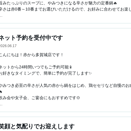
旨みたっぷりのスープに、やみつきになる辛さが魅力の定番鍋🔥

辛さは赤0番～10番までお選びいただけるので、お好みに合わせてお楽しみ
ぜひ一度お試しください🎶

仙台・多賀城周辺で居酒屋やレストランをお探しの際は、ぜひ「赤から多
ネット予約を受付中です
自慢の鍋や焼肉を中心に、お食事やご飯はもちろん、飲み放題付きプラン
皆様のご来店を心よりお待ちしております。
2026.06.17
こんにちは！赤から多賀城店です！

ネットから24時間いつでもご予約可能📱

お好きなタイミングで、簡単に予約が完了します✨

やみつき必至の辛さが人気の赤から鍋をはじめ、鶏セセリなど自慢のお


飲み会や女子会、ご宴会にもおすすめです🍲

ご予約・ご来店を心よりお待ちしております🎵

仙台・多賀城周辺で居酒屋やレストランをお探しの際は、ぜひ「赤から多
笑顔と気配りでお迎えします
自慢の鍋や焼肉を中心に、お食事やご飯はもちろん、飲み放題付きプラン