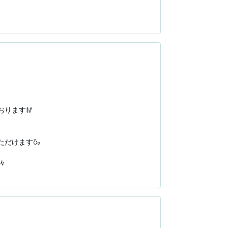
賀城店」へお越しください。

もご用意しております。

ます🥢

けます🍶



賀城店」へお越しください。

もご用意しております。
