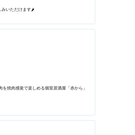
いただけます🌶️

賀城店」へお越しください。

もご用意しております。

肉を焼肉感覚で楽しめる個室居酒屋「赤から」
賀城店」へお越しください。

もご用意しております。
