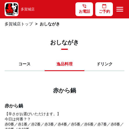
phone_in_talk
calendar_today
menu
多賀城店
お電話
ご予約
多賀城店トップ
おしながき
おしながき
コース
逸品料理
ドリンク
赤から鍋
赤から鍋
【辛さがお選びいただけます。】

今日は何番？？

赤0番／赤1番／赤2番／赤3番／赤4番／赤5番／赤6番／赤7番／赤8番／