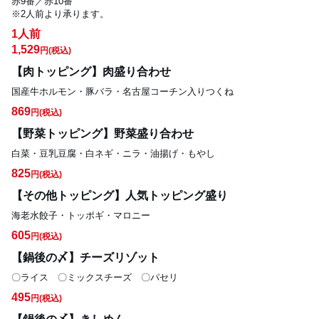
赤9番／赤10番

※2人前より承ります。
1人前
1,529
円
(税込)
【肉トッピング】肉盛り合わせ
国産牛ホルモン・豚バラ・名古屋コーチン入りつくね
869
円
(税込)
【野菜トッピング】野菜盛り合わせ
白菜・豆乳豆腐・白ネギ・ニラ・油揚げ・もやし
825
円
(税込)
【その他トッピング】人気トッピング盛り
海老水餃子・トッポギ・マロニー
605
円
(税込)
【鍋後の〆】チーズリゾット
〇ライス　〇ミックスチーズ　〇パセリ
495
円
(税込)