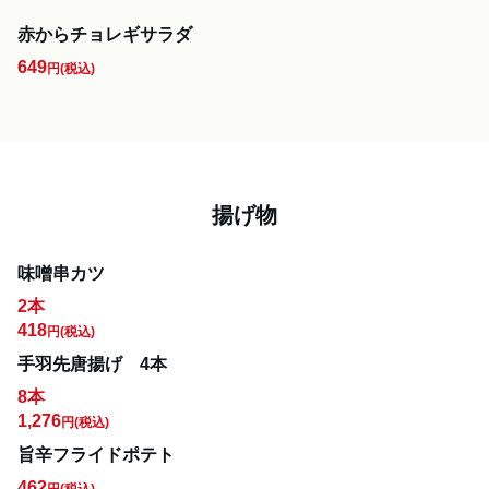
赤からチョレギサラダ
649
円
(税込)
揚げ物
味噌串カツ
2本
418
円
(税込)
手羽先唐揚げ 4本
8本
1,276
円
(税込)
旨辛フライドポテト
462