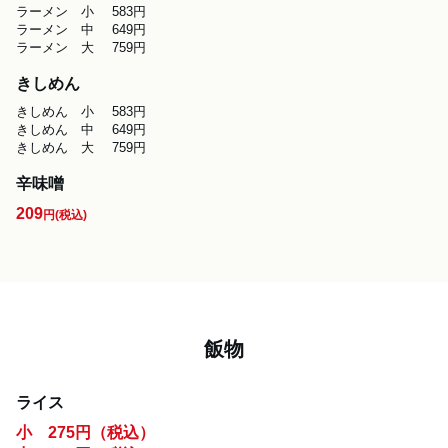
ラーメン　小	583円

ラーメン　中	649円 

ラーメン　大	759円
きしめん
きしめん　小	583円 

きしめん　中	649円 

きしめん　大	759円 
辛味噌
209
円
(税込)
飯物
ライス
小　275円（税込）
