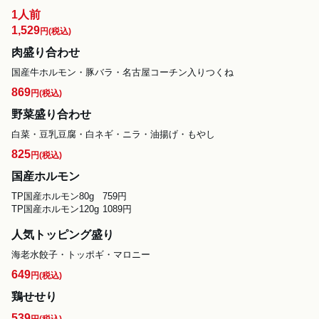
1人前
1,529
円
(税込)
肉盛り合わせ
国産牛ホルモン・豚バラ・名古屋コーチン入りつくね
869
円
(税込)
野菜盛り合わせ
白菜・豆乳豆腐・白ネギ・ニラ・油揚げ・もやし
825
円
(税込)
国産ホルモン
TP国産ホルモン80g	759円

人気トッピング盛り
海老水餃子・トッポギ・マロニー
649
円
(税込)
鶏せせり
539