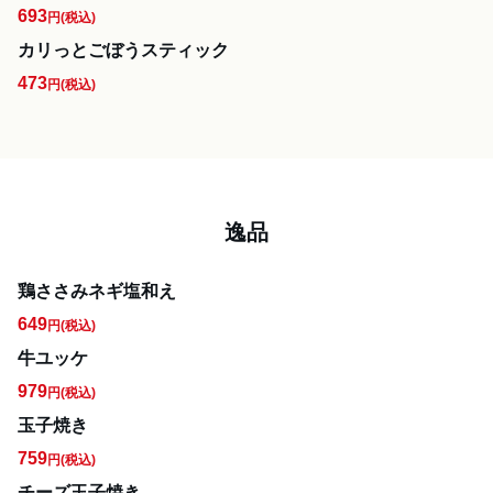
693
円
(税込)
カリっとごぼうスティック
473
円
(税込)
逸品
鶏ささみネギ塩和え
649
円
(税込)
牛ユッケ
979
円
(税込)
玉子焼き
759
円
(税込)
チーズ玉子焼き