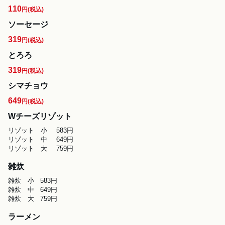
110
円
(税込)
ソーセージ
319
円
(税込)
とろろ
319
円
(税込)
シマチョウ
649
円
(税込)
Wチーズリゾット
リゾット　小	583円

リゾット　中	649円 

雑炊
雑炊　小	583円 

雑炊　中	649円 

雑炊　大	759円 
ラーメン