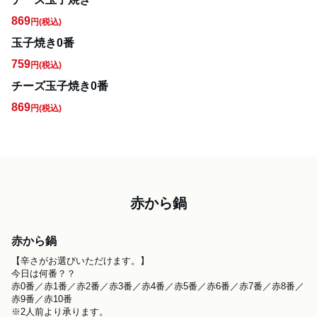
869
円
(税込)
玉子焼き0番
759
円
(税込)
チーズ玉子焼き0番
869
円
(税込)
赤から鍋
赤から鍋
【辛さがお選びいただけます。】

今日は何番？？

赤0番／赤1番／赤2番／赤3番／赤4番／赤5番／赤6番／赤7番／赤8番／
赤9番／赤10番

※2人前より承ります。