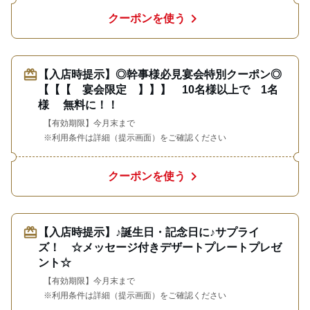
chevron_right
クーポンを使う
redeem
【入店時提示】◎幹事様必見宴会特別クーポン◎
【【【 宴会限定 】】】 10名様以上で 1名
様 無料に！！
【有効期限】今月末まで
※利用条件は詳細（提示画面）をご確認ください
chevron_right
クーポンを使う
redeem
【入店時提示】♪誕生日・記念日に♪サプライ
ズ！ ☆メッセージ付きデザートプレートプレゼ
ント☆
【有効期限】今月末まで
※利用条件は詳細（提示画面）をご確認ください