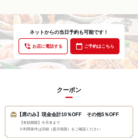
ネットからの当日予約も可能です！
phone_in_talk
calendar_today
お店に電話する
ご予約はこちら
クーポン
redeem
【席のみ】現金会計10％OFF その他5％OFF
【有効期限】今月末まで
※利用条件は詳細（提示画面）をご確認ください