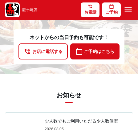
phone_in_talk
calendar_today
menu
龍ケ崎店
お電話
ご予約
ネットからの当日予約も可能です！
phone_in_talk
calendar_today
お店に電話する
ご予約はこちら
お知らせ
少人数でもご利用いただる少人数個室
2026.08.05