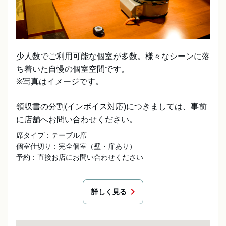
少人数でご利用可能な個室が多数。様々なシーンに落
ち着いた自慢の個室空間です。

※写真はイメージです。

領収書の分割(インボイス対応)につきましては、事前
に店舗へお問い合わせください。
席タイプ：テーブル席

個室仕切り：完全個室（壁・扉あり）

予約：直接お店にお問い合わせください
chevron_right
詳しく見る