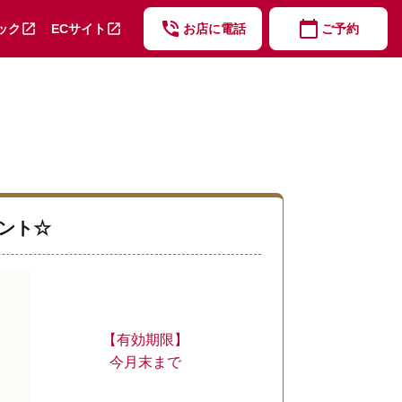
phone_in_talk
calendar_today
open_in_new
open_in_new
ック
ECサイト
お店に電話
ご予約
ント☆
【有効期限】
今月末まで