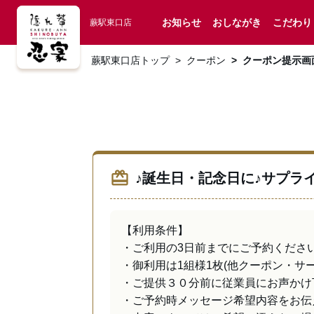
お知らせ
おしながき
こだわり
蕨駅東口店
蕨駅東口店トップ
クーポン
クーポン提示画
redeem
♪誕生日・記念日に♪サプラ
【利用条件】

・ご利用の3日前までにご予約ください(
・御利用は1組様1枚(他クーポン・サー
・ご提供３０分前に従業員にお声かけ下
・ご予約時メッセージ希望内容をお伝