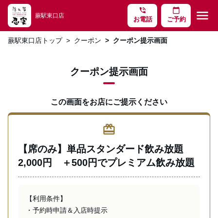
phone_in_talk
calendar_today
menu
蕨駅東口店
お電話
ご予約
蕨駅東口店トップ
クーポン
クーポン提示画面
クーポン提示画面
この画面をお店にご提示ください
redeem
【席のみ】単品スタンダード飲み放題
2,000円 ＋500円でプレミアム飲み放題
【利用条件】

・予約時申請＆入店時提示 
