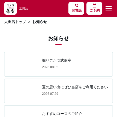
phone_in_talk
calendar_today
menu
太田店
お電話
ご予約
太田店トップ
お知らせ
お知らせ
掘りごたつ式個室
2026.08.05
夏の思い出にぜひ当店をご利用ください
2026.07.29
おすすめコースのご紹介