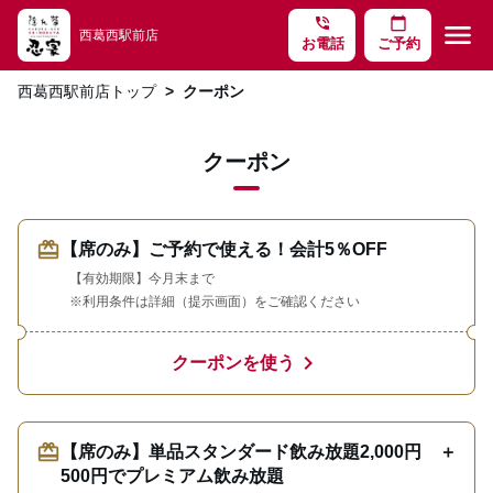
phone_in_talk
calendar_today
menu
西葛西駅前店
お電話
ご予約
西葛西駅前店トップ
クーポン
クーポン
redeem
【席のみ】ご予約で使える！会計5％OFF
【有効期限】今月末まで
※利用条件は詳細（提示画面）をご確認ください
chevron_right
クーポンを使う
redeem
【席のみ】単品スタンダード飲み放題2,000円 ＋
500円でプレミアム飲み放題