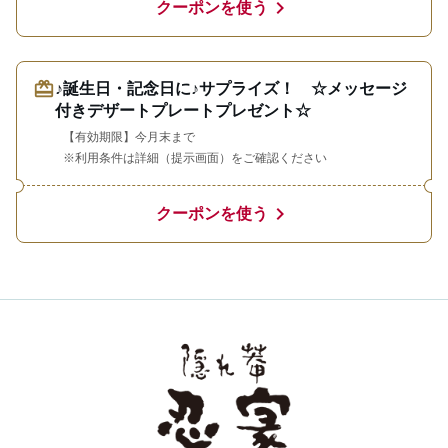
chevron_right
クーポンを使う
redeem
♪誕生日・記念日に♪サプライズ！ ☆メッセージ
付きデザートプレートプレゼント☆
【有効期限】今月末まで
※利用条件は詳細（提示画面）をご確認ください
chevron_right
クーポンを使う