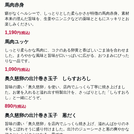
馬肉赤身
癖がなくヘルシーで、しっとりとした柔らかさが特徴の馬肉赤身。素材
本来の澄んだ旨味を、生姜やニンニクなどの薬味とともにスッキリとお
楽しみください。
1,190
円
(税込)
馬肉ユッケ
しっとり柔らかな馬肉に、コクのある卵黄と香ばしいごま油を合わせま
した。まろやかな風味と旨味が口いっぱいに広がる、おつまみにぴった
りな一品です。
1,090
円
(税込)
奥久慈卵の出汁巻き玉子 しらすおろし
旨味の濃い「奥久慈卵」を使い、店内でふっくら丁寧に焼き上げまし
た。お箸を入れると溢れ出す特製出汁を、さっぱりとした「しらすおろ
し」と一緒にどうぞ。
890
円
(税込)
奥久慈卵の出汁巻き玉子 葱だく
旨味の濃い「奥久慈卵」を店内でふっくら焼き上げ、溢れんばかりのネ
ギをこぼれそうに盛り付けました。出汁のジューシーさと葱の爽やかな