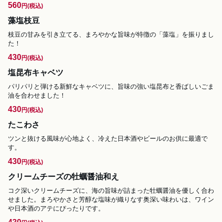
560
円
(税込)
藻塩枝豆
枝豆の甘みを引き立てる、まろやかな旨味が特徴の「藻塩」を振りまし
た！
430
円
(税込)
塩昆布キャベツ
パリパリと弾ける新鮮なキャベツに、旨味の強い塩昆布と香ばしいごま
油を合わせました！
430
円
(税込)
たこわさ
ツンと抜ける風味が心地よく、冷えた日本酒やビールのお供に最適で
す。
430
円
(税込)
クリームチーズの牡蠣醤油和え
コク深いクリームチーズに、海の旨味が詰まった牡蠣醤油を優しく合わ
せました。まろやかさと芳醇な塩味が織りなす奥深い味わいは、ワイン
や日本酒のアテにぴったりです。