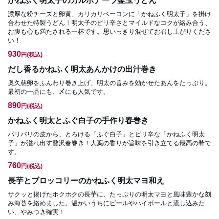
かねふく明太子のカルボナーラ釜玉うどん
濃厚な粉チーズと卵黄、カリカリベーコンに「かねふく明太子」を掛け
合わせた特製うどん！明太子のピリ辛さとマイルドなコクが絡み合う、
お腹も心も満たされる一杯です。思いっきり混ぜてお召し上がりくださ
い！
930
円
(税込)
だし香るかねふく明太あんかけの出汁巻き
奥久慈卵をふんわり巻き上げ、明太の旨みを効かせたあんをたっぷり。
最初の一品にも、〆にも人気です。
890
円
(税込)
かねふく明太とふぐ白子の手作り春巻き
パリパリの皮から、とろける「ふぐ白子」とピリ辛な「かねふく明太
子」が溢れ出す贅沢春巻き！大葉の香りが旨味を引き立てる最高の肴で
す。
760
円
(税込)
長芋とブロッコリーのかねふく明太マヨ和え
サクッと揚げたホクホクの長芋に、たっぷりの明太マヨと風味豊かな刻
み海苔を絡めました。温かいうちにビールやハイボールと流し込みた
い、やみつき確実！