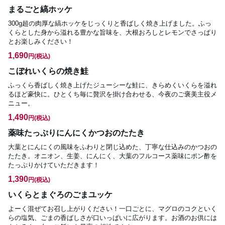
まるごと縞ホッケ
300g超の肉厚な縞ホッケをじっくりと香ばしく焼き上げました。ふっ
くらとした身から溢れる豊かな旨味を、大根おろしとレモンでさっぱり
とお楽しみください！
1,690
円
(税込)
こぼれいくらの焼き鮭
ふっくら香ばしく焼き上げたジューシーな鮭に、きらめくいくらを溢れ
るほど豪快に。ひとくち毎に贅沢を掛け合わせる、今夜のご褒美主役メ
ニュー。
1,490
円
(税込)
薬味たっぷりにんにくかつおのたたき
大葉とにんにくの風味をふわりと閉じ込めた、丁寧な仕込みのかつおの
たたき。オニオン、生姜、にんにく、大葉のフルコース薬味にポン酢を
たっぷりかけていただきます！
1,390
円
(税込)
いくらとまぐろのごまユッケ
よーく混ぜてお召し上がりください！一口ごとに、マグロのコクといく
らの塩気、ごまの香ばしさが口いっぱいに広がります。お酒のお供には