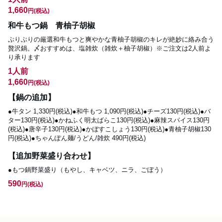
1,660
円
(税込)
和牛もつ鍋 青柚子胡椒
ぷりぷりの厳選和牛もつと爽やかな青柚子胡椒のキレが絶妙に絡み合う
贅沢鍋。〆おすすめは、塩雑炊（雑炊＋柚子胡椒）※ご注文は2人前よ
り承ります
1人前
1,660
円
(税込)
【鍋の追加】
●牛タン 1,330円(税込)●和牛もつ 1,090円(税込)●チーズ130円(税込)●バ
ター130円(税込)●かねふく明太ばらこ130円(税込)●麻辣スパイス130円
(税込)●唐辛子130円(税込)●かぼすこしょう130円(税込)●青柚子胡椒130
円(税込)●ちゃんぽん麺/うどん/雑炊 490円(税込)
【追加野菜盛り合わせ】
●もつ鍋野菜盛り（もやし、キャベツ、ニラ、ごぼう）
590
円
(税込)