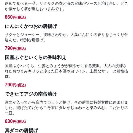
絡めて食べる一品。サクサクの衣と海の旨味がソースと溶け合い、どこ
か懐かしく箸が進むおつまみです。
860
円
(税込)
にんにくかつおの唐揚げ
サクッとジューシー、後味さわやか。大葉にんにくの香りをじっくり仕
込んだ、特別な唐揚げ。
790
円
(税込)
国産ふぐといくらの香味和え
国産ふぐ×いくら。生姜とみょうがが爽やかに香る贅沢。大人の洗練さ
れたおつまみキリッと冷えた日本酒や白ワイン、上品なサワーと相性抜
群。
790
円
(税込)
できたてアジの南蛮漬け
注文が入ってから店内でカラッと揚げ、その瞬間に特製甘酢に絡ませま
した。揚げたてだからこそ衣にタレがじゅわっと染み込む、こだわりの
一皿。
630
円
(税込)
真ダコの唐揚げ