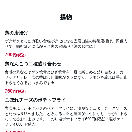
揚物
鶏の唐揚げ
ザクザクとした力強い食感がクセになる当店自慢の特製唐揚げ。四個入
りで、噛むほどに広がるお肉の旨味がお酒のお供に！
790
円
(税込)
鶏なんこつ二種盛り合わせ
食感の異なるヤゲン軟骨とひざ軟骨を一度に楽しめる盛り合わせ。ガー
リックとカレー塩の香ばしい風味がクセになり、レモンを絞れば手が止
まらなくなるおつまみです★
760
円
(税込)
こぼれチーズのポテトフライ
岩塩をふったホクホクのポテトフライに、濃厚なチェダーチーズソース
をたっぷり絡めました。とろけるコクと塩気がクセになり、手が止まら
なくなるおつまみです。・のり塩ポテトフライ690円(税込)・塩ポテト
フライ660円(税込)