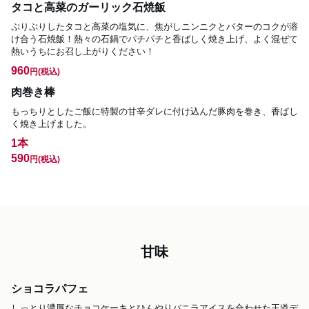
タコと高菜のガーリック石焼飯
ぷりぷりしたタコと高菜の塩気に、焦がしニンニクとバターのコクが溶
け合う石焼飯！熱々の石鍋でパチパチと香ばしく焼き上げ、よく混ぜて
熱いうちにお召し上がりください！
960
円
(税込)
肉巻き棒
もっちりとしたご飯に特製の甘辛ダレに付け込んだ豚肉を巻き、香ばし
く焼き上げました。
1本
590
円
(税込)
甘味
ショコラパフェ
しっとり濃厚なチョコケーキとひんやりバニラアイスを合わせた王道デ