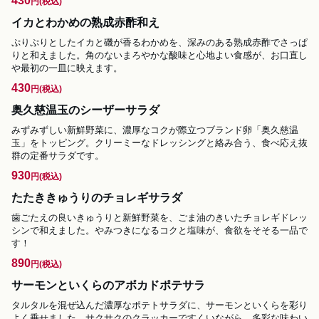
430
円
(税込)
イカとわかめの熟成赤酢和え
ぷりぷりとしたイカと磯が香るわかめを、深みのある熟成赤酢でさっぱ
りと和えました。角のないまろやかな酸味と心地よい食感が、お口直し
や最初の一皿に映えます。
430
円
(税込)
奥久慈温玉のシーザーサラダ
みずみずしい新鮮野菜に、濃厚なコクが際立つブランド卵「奥久慈温
玉」をトッピング。クリーミーなドレッシングと絡み合う、食べ応え抜
群の定番サラダです。
930
円
(税込)
たたききゅうりのチョレギサラダ
歯ごたえの良いきゅうりと新鮮野菜を、ごま油のきいたチョレギドレッ
シンで和えました。やみつきになるコクと塩味が、食欲をそそる一品で
す！
890
円
(税込)
サーモンといくらのアボカドポテサラ
タルタルを混ぜ込んだ濃厚なポテトサラダに、サーモンといくらを彩り
よく乗せました。サクサクのクラッカーですくいながら、多彩な味わい