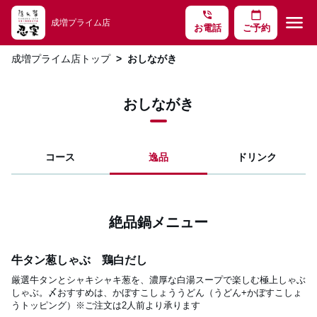
phone_in_talk
calendar_today
menu
成増プライム店
お電話
ご予約
成増プライム店トップ
おしながき
おしながき
コース
逸品
ドリンク
絶品鍋メニュー
牛タン葱しゃぶ 鶏白だし
厳選牛タンとシャキシャキ葱を、濃厚な白湯スープで楽しむ極上しゃぶ
しゃぶ。〆おすすめは、かぼすこしょううどん（うどん+かぼすこしょ
うトッピング）※ご注文は2人前より承ります