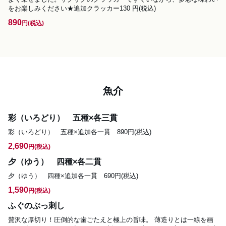
をお楽しみください★追加クラッカー130 円(税込)
890
円
(税込)
魚介
彩（いろどり） 五種×各三貫
彩（いろどり）　五種×追加各一貫　890円(税込)
2,690
円
(税込)
夕（ゆう） 四種×各二貫
夕（ゆう）　四種×追加各一貫　690円(税込)
1,590
円
(税込)
ふぐのぶっ刺し
贅沢な厚切り！圧倒的な歯ごたえと極上の旨味。 薄造りとは一線を画