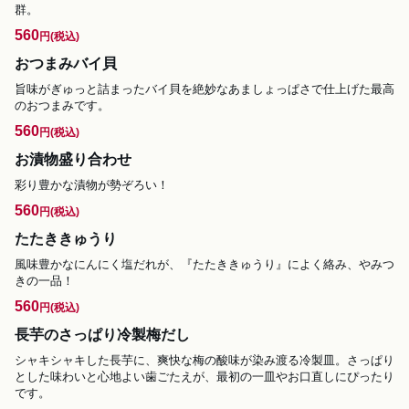
群。
560
円
(税込)
おつまみバイ貝
旨味がぎゅっと詰まったバイ貝を絶妙なあましょっぱさで仕上げた最高
のおつまみです。
560
円
(税込)
お漬物盛り合わせ
彩り豊かな漬物が勢ぞろい！
560
円
(税込)
たたききゅうり
風味豊かなにんにく塩だれが、『たたききゅうり』によく絡み、やみつ
きの一品！
560
円
(税込)
長芋のさっぱり冷製梅だし
シャキシャキした長芋に、爽快な梅の酸味が染み渡る冷製皿。さっぱり
とした味わいと心地よい歯ごたえが、最初の一皿やお口直しにぴったり
です。