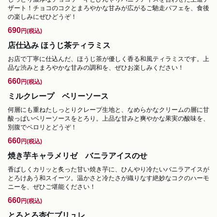
ザート！チョコのコクとまろやかな甘みが広がるご馳走パフェを、食後
の楽しみにぜひどうぞ！
690
円
(税込)
店仕込み ほうじ茶ティラミス
お店で丁寧に仕込んだ、ほうじ茶が優しく香る和風ティラミスです。上
品な渋みとまろやかな甘みの調和を、ぜひお楽しみください！
660
円
(税込)
ミルクレープ ベリーソース
何層にも重ねたしっとりクレープ生地と、なめらかなクリームの層に甘
酸っぱいベリーソースをとろり。上品な甘みと爽やかな果実の酸味を、
別腹でペロリとどうぞ！
660
円
(税込)
焼き芋キャラメリゼ バニラアイスのせ
香ばしくカリッと炙った甘い焼き芋に、ひんやり冷たいバニラアイスが
とろけあう和スイーツ。温かさと冷たさが織りなす絶妙なコクのハーモ
ニーを、ぜひご堪能ください！
660
円
(税込)
とろとろ杏仁ブリュレ