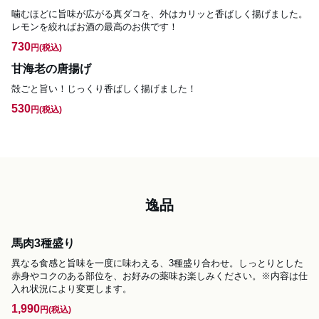
噛むほどに旨味が広がる真ダコを、外はカリッと香ばしく揚げました。
レモンを絞ればお酒の最高のお供です！
730
円
(税込)
甘海老の唐揚げ
殻ごと旨い！じっくり香ばしく揚げました！
530
円
(税込)
逸品
馬肉3種盛り
異なる食感と旨味を一度に味わえる、3種盛り合わせ。しっとりとした
赤身やコクのある部位を、お好みの薬味お楽しみください。※内容は仕
入れ状況により変更します。
1,990
円
(税込)