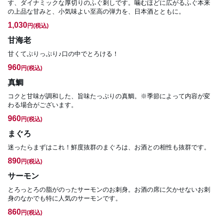
す、ダイナミックな厚切りのふぐ刺しです。噛むほどに広がるふぐ本来
の上品な甘みと、小気味よい至高の弾力を、日本酒とともに。
1,030
円
(税込)
甘海老
甘くてぷりっぷり♪口の中でとろける！
960
円
(税込)
真鯛
コクと甘味が調和した、旨味たっぷりの真鯛。※季節によって内容が変
わる場合がございます。
960
円
(税込)
まぐろ
迷ったらまずはこれ！鮮度抜群のまぐろは、お酒との相性も抜群です。
890
円
(税込)
サーモン
とろっとろの脂がのったサーモンのお刺身。お酒の席に欠かせないお刺
身のなかでも特に人気のサーモンです。
860
円
(税込)