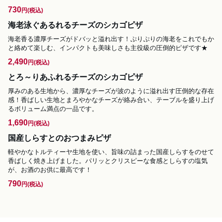
730
円
(税込)
海老泳ぐあるれるチーズのシカゴピザ
海老香る濃厚チーズがドバッと溢れ出す！ぷりぷりの海老をこれでもか
と絡めて楽しむ、インパクトも美味しさも主役級の圧倒的ピザです★
2,490
円
(税込)
とろ～りあふれるチーズのシカゴピザ
厚みのある生地から、濃厚なチーズが波のように溢れ出す圧倒的な存在
感！香ばしい生地とまろやかなチーズが絡み合い、テーブルを盛り上げ
るボリューム満点の一品です。
1,690
円
(税込)
国産しらすとのおつまみピザ
軽やかなトルティーヤ生地を使い、旨味の詰まった国産しらすをのせて
香ばしく焼き上げました。パリッとクリスピーな食感としらすの塩気
が、お酒のお供に最高です！
790
円
(税込)