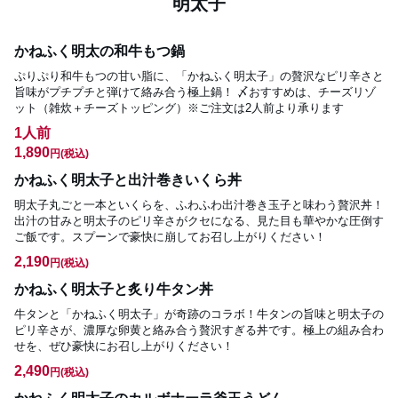
明太子
かねふく明太の和牛もつ鍋
ぷりぷり和牛もつの甘い脂に、「かねふく明太子」の贅沢なピリ辛さと
旨味がプチプチと弾けて絡み合う極上鍋！ 〆おすすめは、チーズリゾ
ット（雑炊＋チーズトッピング）※ご注文は2人前より承ります
1人前
1,890
円
(税込)
かねふく明太子と出汁巻きいくら丼
明太子丸ごと一本といくらを、ふわふわ出汁巻き玉子と味わう贅沢丼！
出汁の甘みと明太子のピリ辛さがクセになる、見た目も華やかな圧倒す
ご飯です。スプーンで豪快に崩してお召し上がりください！
2,190
円
(税込)
かねふく明太子と炙り牛タン丼
牛タンと「かねふく明太子」が奇跡のコラボ！牛タンの旨味と明太子の
ピリ辛さが、濃厚な卵黄と絡み合う贅沢すぎる丼です。極上の組み合わ
せを、ぜひ豪快にお召し上がりください！
2,490
円
(税込)