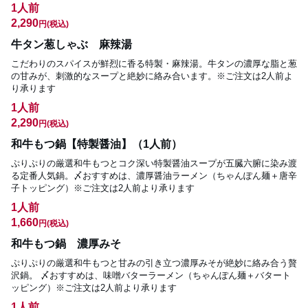
1人前
2,290
円
(税込)
牛タン葱しゃぶ 麻辣湯
こだわりのスパイスが鮮烈に香る特製・麻辣湯。牛タンの濃厚な脂と葱
の甘みが、刺激的なスープと絶妙に絡み合います。※ご注文は2人前よ
り承ります
1人前
2,290
円
(税込)
和牛もつ鍋【特製醤油】（1人前）
ぷりぷりの厳選和牛もつとコク深い特製醤油スープが五臓六腑に染み渡
る定番人気鍋。〆おすすめは、濃厚醤油ラーメン（ちゃんぽん麺＋唐辛
子トッピング）※ご注文は2人前より承ります
1人前
1,660
円
(税込)
和牛もつ鍋 濃厚みそ
ぷりぷりの厳選和牛もつと甘みの引き立つ濃厚みそが絶妙に絡み合う贅
沢鍋。 〆おすすめは、味噌バターラーメン（ちゃんぽん麺＋バタート
ッピング）※ご注文は2人前より承ります
1人前