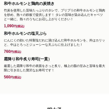
和牛ホルモンと鶏肉の炭焼き
竹炭を使用した旨味たっぷりのタレで、プリプリの和牛ホルモンと鶏肉
を炒め、熱々の鉄板で提供します！ タレの旨味が染み込んだキャベツ
と一緒に、熱々のうちにお召し上がりください！
1,090
円
(税込)
和牛ホルモンの塩天ぷら
にんにくの効いた特製塩だれに漬け込んだ和牛ホルモンを、外はカリッ
と、中はとろっとジューシーな天ぷらに仕上げました！
760
円
(税込)
霜降り和牛炙り寿司(一貫）
厳選した霜降り和牛の表面をさっと炙り、極上の脂の甘みと旨味を最大
限に引き出した贅沢なお寿司です！
560
円
(税込)