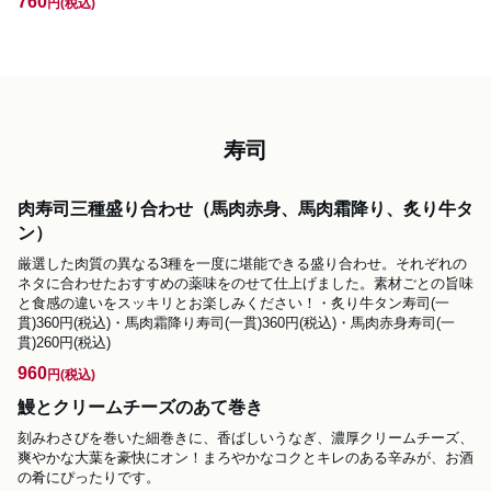
760
円
(税込)
寿司
肉寿司三種盛り合わせ（馬肉赤身、馬肉霜降り、炙り牛タ
ン）
厳選した肉質の異なる3種を一度に堪能できる盛り合わせ。それぞれの
ネタに合わせたおすすめの薬味をのせて仕上げました。素材ごとの旨味
と食感の違いをスッキリとお楽しみください！・炙り牛タン寿司(一
貫)360円(税込)・馬肉霜降り寿司(一貫)360円(税込)・馬肉赤身寿司(一
貫)260円(税込)
960
円
(税込)
鰻とクリームチーズのあて巻き
刻みわさびを巻いた細巻きに、香ばしいうなぎ、濃厚クリームチーズ、
爽やかな大葉を豪快にオン！まろやかなコクとキレのある辛みが、お酒
の肴にぴったりです。