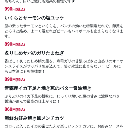
もちろん、白いご飯にも最高の相性です★
990
円
(税込)
いくらとサーモンの塩ユッケ
脂の乗ったサーモンといくらを、パンチの効いた特製塩だれで。卵黄を
とろりと絡め、よーく混ぜればビールもハイボールも止まらなくなりま
す。
890
円
(税込)
炙りしめサバのガリたまねぎ
香ばしく炙ったしめ鯖の脂を、寿司ガリの甘酸っぱさと山盛りのオニオ
ンスライスがサッパリ包み込んで、箸が永遠に止まらない！ ビールに
も日本酒にも相性抜群！
890
円
(税込)
青森産イカ下足と焼き葱のバター醤油焼き
ぷりぷりのイカ下足の旨味に、じっくり焼いた葱の甘みに濃厚なバター
醤油が絡んで最高の仕上がりに！
860
円
(税込)
海鮮お好み焼き風メンチカツ
ゴロっと入ったイカの歯ごたえが楽しいメンチカツに、お好みソースを