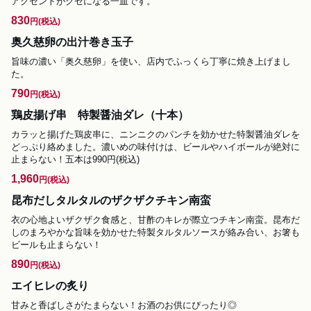
アクセントがクセになる一皿です。
830
円
(税込)
奥久慈卵の出汁巻き玉子
旨味の濃い「奥久慈卵」を使い、店内でふっくら丁寧に焼き上げまし
た。
790
円
(税込)
鶏皮揚げ串 特製醤油ダレ（十本）
カラッと揚げた鶏皮串に、ニンニクのパンチを効かせた特製醤油ダレを
どっぷり絡めました。濃いめの味付けは、ビールやハイボールが絶対に
止まらない！五本は990円(税込)
1,960
円
(税込)
昆布だしタルタルのザクザクチキン南蛮
衣の心地よいザクザク食感と、甘酢のキレが際立つチキン南蛮。昆布だ
しのまろやかな旨味を効かせた特製タルタルソースが絡み合い、お箸も
ビールも止まらない！
890
円
(税込)
エイヒレの炙り
甘みと香ばしさがたまらない！お酒のお供にぴったり◎