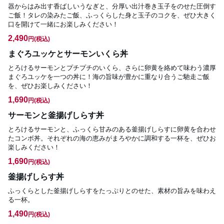
器からはみ出す香ばしいうなぎと、分厚い出汁巻き玉子をのせた圧倒す
ご飯！タレの染みたご飯、ふっくらした身と玉子のコクを、ぜひ大きく
口を開けて一緒にお楽しみください！
2,490
円
(税込)
まぐろユッケとサーモンいくら丼
とろけるサーモンとプチプチのいくら、さらに卵黄を絡めて味わう濃厚
まぐろユッケを一つの丼に！海の旨味が豊かに重なり合うご馳走ご飯
を、ぜひお楽しみください！
1,690
円
(税込)
サーモンと釜揚げしらす丼
とろけるサーモンと、ふっくら甘みのある釜揚げしらすに卵黄を合わせ
たコンボ丼。それぞれの海の恵みがまろやかに調和する一杯を、ぜひお
楽しみください！
1,690
円
(税込)
釜揚げしらす丼
ふっくらとした釜揚げしらすをたっぷりとのせた、素材の旨みを味わえ
る一杯。
1,490
円
(税込)