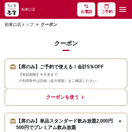
phone_in_talk
calendar_today
menu
柏東口店
お電話
ご予約
柏東口店トップ
クーポン
クーポン
redeem
【席のみ】ご予約で使える！会計5％OFF
【有効期限】今月末まで
※利用条件は詳細（提示画面）をご確認ください
chevron_right
クーポンを使う
redeem
【席のみ】単品スタンダード飲み放題2,000円 ＋
500円でプレミアム飲み放題