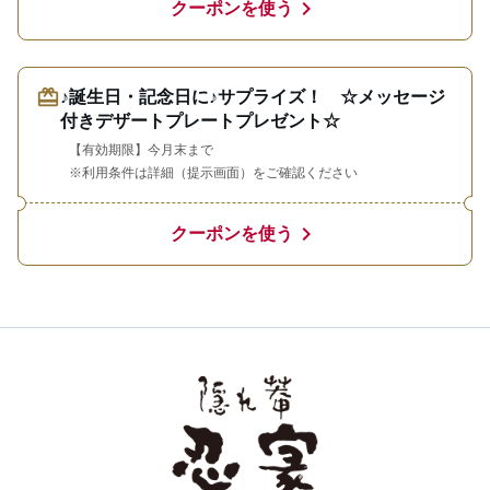
chevron_right
クーポンを使う
redeem
♪誕生日・記念日に♪サプライズ！ ☆メッセージ
付きデザートプレートプレゼント☆
【有効期限】今月末まで
※利用条件は詳細（提示画面）をご確認ください
chevron_right
クーポンを使う