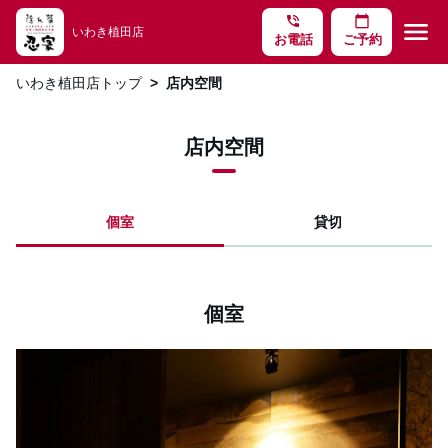
phone_in_talk
calendar_today
menu
いわき植田店
お電話
ご予約
いわき植田店トップ
店内空間
店内空間
個室
貸切
個室