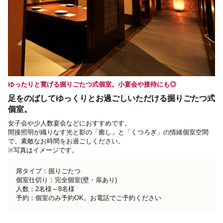
ゆったりと寛げる掘りごたつ式個室。小宴会や接待にも◎
足をのばしてゆっくりとお過ごしいただける掘りごたつ式
個室。
女子会や少人数宴会などにおすすめです。

間接照明が織りなす光と影の「癒し」と「くつろぎ」の情緒個室空間
で、素敵なお時間をお過ごしください。

※写真はイメージです。
席タイプ：掘りごたつ

個室仕切り：完全個室(壁・扉あり)

人数：2名様～8名様

予約：個室のみ予約OK。お電話でご予約ください