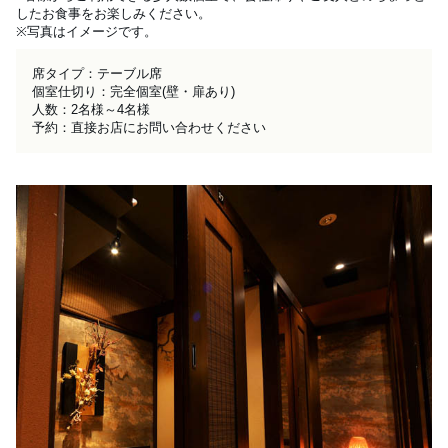
したお食事をお楽しみください。

※写真はイメージです。
席タイプ：テーブル席

個室仕切り：完全個室(壁・扉あり)

人数：2名様～4名様

予約：直接お店にお問い合わせください