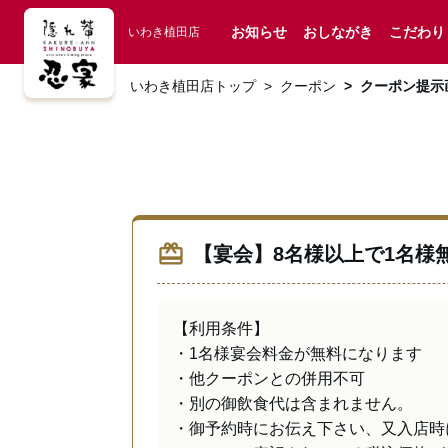
お知らせ
おしながき
こだわり
いわき植田店
いわき植田店トップ
クーポン
クーポン提示
redeem
【宴会】8名様以上で1名様
【利用条件】

・1名様宴会料金が無料になります

・他クーポンとの併用不可

・別の御飲食代は含まれません。

・御予約時にお伝え下さい、又入店時