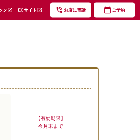
phone_in_talk
calendar_today
open_in_new
open_in_new
ック
ECサイト
お店に電話
ご予約
【有効期限】
今月末まで