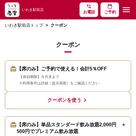
phone_in_talk
calendar_today
menu
いわき駅前店
お電話
ご予約
いわき駅前店トップ
クーポン
クーポン
redeem
【席のみ】ご予約で使える！会計5％OFF
【有効期限】今月末まで
※利用条件は詳細（提示画面）をご確認ください
chevron_right
クーポンを使う
redeem
【席のみ】単品スタンダード飲み放題2,000円 ＋
500円でプレミアム飲み放題