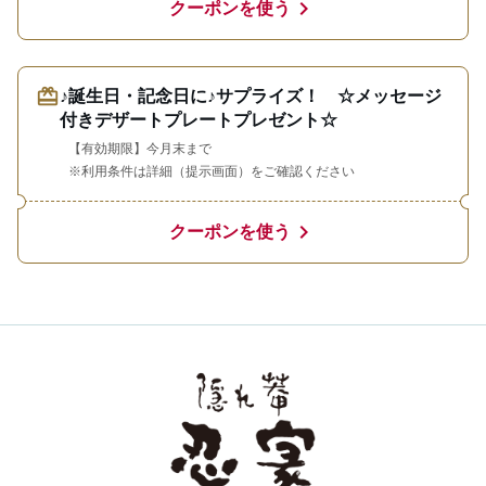
chevron_right
クーポンを使う
redeem
♪誕生日・記念日に♪サプライズ！ ☆メッセージ
付きデザートプレートプレゼント☆
【有効期限】今月末まで
※利用条件は詳細（提示画面）をご確認ください
chevron_right
クーポンを使う