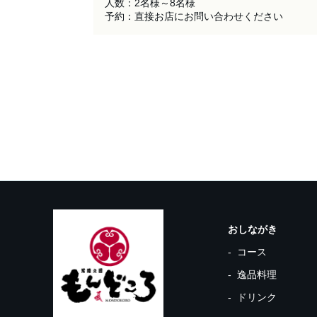
人数：2名様～8名様

予約：直接お店にお問い合わせください
おしながき
コース
逸品料理
ドリンク