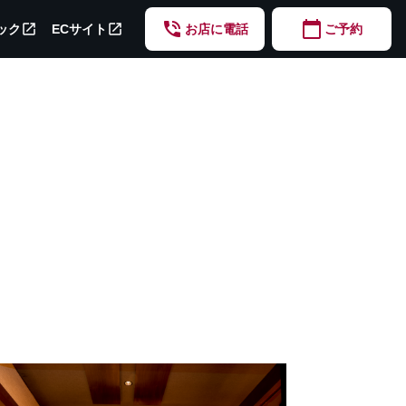
phone_in_talk
calendar_today
open_in_new
open_in_new
ック
ECサイト
お店に電話
ご予約