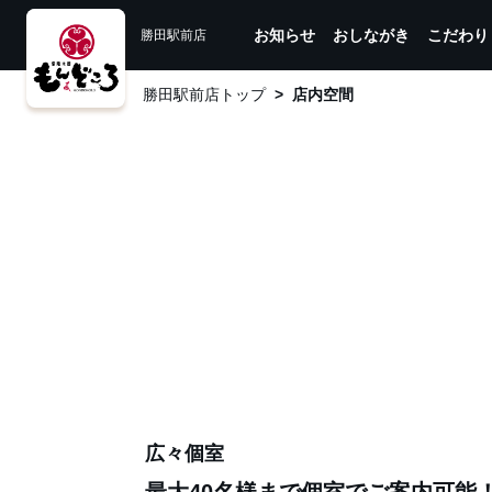
お知らせ
おしながき
こだわり
勝田駅前店
勝田駅前店トップ
店内空間
広々個室