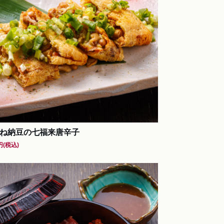
ね納豆の七福来唐辛子
円
(税込)