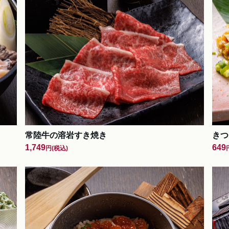
常陸牛の溶岩すき焼き
きつ
1,749
649
円
(税込)