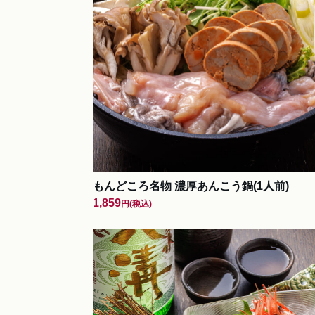
もんどころ名物 濃厚あんこう鍋(1人前)
1,859
円
(税込)