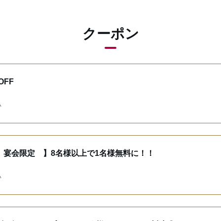
クーポン
FF
い
 宴会限定 】8名様以上で1名様無料に！！
い