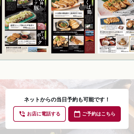
ネットからの当日予約も可能です！
phone_in_talk
calendar_today
お店に電話する
ご予約はこちら