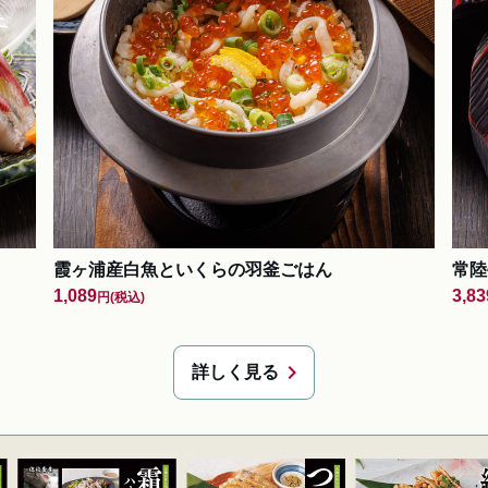
霞ヶ浦産白魚といくらの羽釜ごはん
常陸
1,089
3,83
円
(税込)
chevron_right
詳しく見る