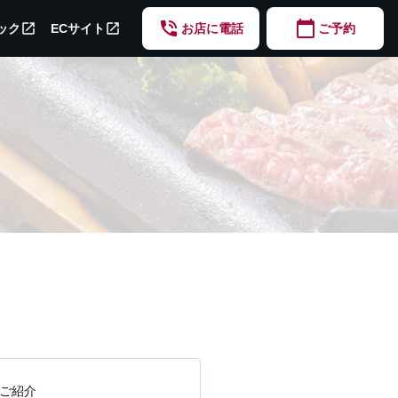
phone_in_talk
calendar_today
open_in_new
open_in_new
ック
ECサイト
お店に電話
ご予約
ご紹介