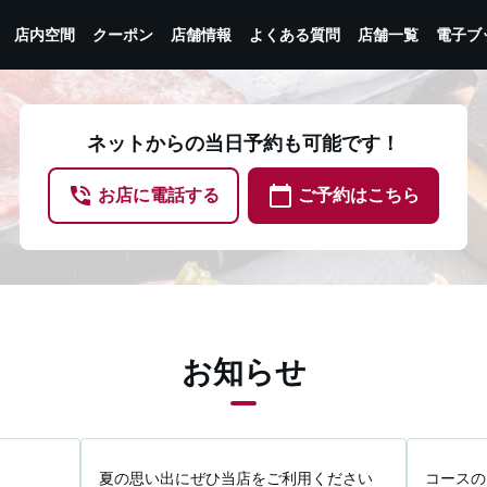
店内空間
クーポン
店舗情報
よくある質問
店舗一覧
電子ブ
ネットからの当日予約も可能です！
phone_in_talk
calendar_today
お店に電話する
ご予約はこちら
お知らせ
夏の思い出にぜひ当店をご利用ください
コースの