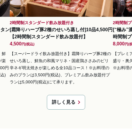
2時間制スタンダード飲み放題付き
2時間制
スタン
[霜降りハーブ豚2種のせいろ蒸し付]10品4,500円
[“極み”
【2時間制スタンダード飲み放題付】
時間制プ
4,500
8,000
円
(税込)
円
(
、鮮
【スーパードライ飲み放題付き】霜降りハーブ豚2種の
【プレミ
が楽
せいろ蒸し、鮮魚の和風マリネ・国産鶏ささみのピリ
盛り・奥
00円
辛ネギ明太焼きが楽しめる全10品コース！※お料理の
※お料理の
込)
みのプランは3,500円(税込)、プレミアム飲み放題付プ
ランは5,000円(税込)にて承ります。
chevron_right
詳しく見る