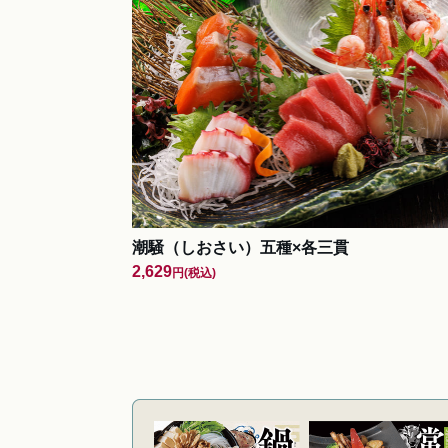
潮騒（しおさい）五種×各三貫
2,629
円
(税込)