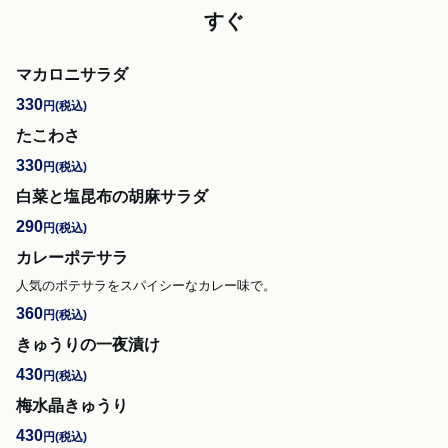
すぐ
マカロニサラダ
330
円
(税込)
たこわさ
330
円
(税込)
白菜と塩昆布の胡麻サラダ
290
円
(税込)
カレーポテサラ
人気のポテサラをスパイシーなカレー味で。
360
円
(税込)
きゅうりの一夜漬け
430
円
(税込)
梅水晶きゅうり
430
円
(税込)