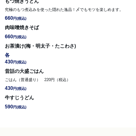
もつ焼きうどん
究極のもつ煮込みを使った隠れた逸品！〆でもモツを楽しめます。
660
円
(税込)
肉味噌焼きそば
660
円
(税込)
お茶漬け(梅・明太子・たこわさ)
各
430
円
(税込)
昔話の大盛ごはん
ごはん（普通盛り）　220円（税込）
430
円
(税込)
牛すじうどん
590
円
(税込)