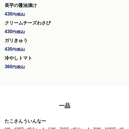
長芋の醤油漬け
430
円
(税込)
クリームチーズわさび
430
円
(税込)
ガリきゅう
430
円
(税込)
冷やしトマト
360
円
(税込)
一品
たこさんういんなー