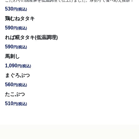
こだわりの国産豚を低温調理で仕上げました。厚切りで食べ応え抜群！
530
円
(税込)
鶏むねタタキ
590
円
(税込)
れば糀タタキ(低温調理)
590
円
(税込)
馬刺し
1,090
円
(税込)
まぐろぶつ
560
円
(税込)
たこぶつ
510
円
(税込)