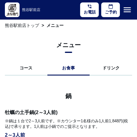
phone_in_talk
calendar_today
menu
熊谷駅前店
お電話
ご予約
熊谷駅前店トップ
メニュー
メニュー
コース
お食事
ドリンク
鍋
牡蠣の土手鍋(2～3人前)
※鍋は１台で2～3人前です。※カウンター1名様のみ1人前1,848円(税
込)で承ります。1人前は小鍋でのご提示となります。
2～3人前