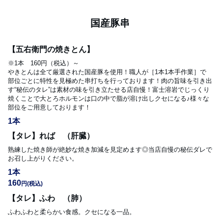
国産豚串
【五右衛門の焼きとん】
※1本　160円（税込）～

やきとんは全て厳選された国産豚を使用！職人が［1本1本手作業］で
部位ごとに特性を見極めた串打ちを行っております！肉の旨味を引き出
す“秘伝のタレ”は素材の味を引き立たせる店自慢！富士溶岩でじっくり
焼くことで大とろホルモンは口の中で脂が溶け出しクセになる♪様々な
部位をご用意しております！
1本
【タレ】れば （肝臓）
熟練した焼き師が絶妙な焼き加減を見定めます◎当店自慢の秘伝ダレで
お召し上がりください。
1本
160
円
(税込)
【タレ】ふわ （肺）
ふわふわと柔らかい食感。クセになる一品。