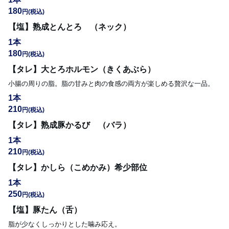
180
円
(税込)
【塩】熟成とんとろ （ネック）
1本
180
円
(税込)
【タレ】大とろホルモン（きくあぶら）
小腸の周りの脂。脂の甘みと肉の食感の両方が楽しめる贅沢な一品。
1本
210
円
(税込)
【タレ】熟成豚かるび （バラ）
1本
210
円
(税込)
【タレ】かしら（こめかみ）希少部位
1本
250
円
(税込)
【塩】豚たん（舌）
脂が少なくしっかりとした噛み応え。