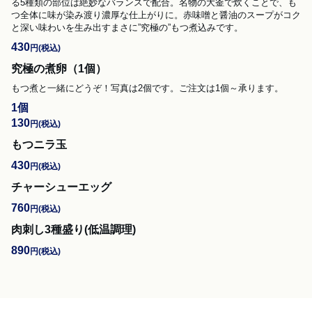
る5種類の部位は絶妙なバランスで配合。名物の大釜で炊くことで、も
つ全体に味が染み渡り濃厚な仕上がりに。赤味噌と醤油のスープがコク
と深い味わいを生み出すまさに”究極の”もつ煮込みです。
430
円
(税込)
究極の煮卵（1個）
もつ煮と一緒にどうぞ！写真は2個です。ご注文は1個～承ります。
1個
130
円
(税込)
もつニラ玉
430
円
(税込)
チャーシューエッグ
760
円
(税込)
肉刺し3種盛り(低温調理)
890
円
(税込)