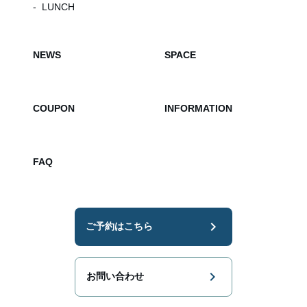
LUNCH
NEWS
SPACE
COUPON
INFORMATION
FAQ
chevron_right
ご予約はこちら
chevron_right
お問い合わせ