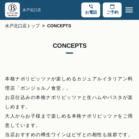
phone_in_talk
calendar_today
menu
水戸北口店
お電話
ご予約
水戸北口店トップ
CONCEPTS
CONCEPTS
本格ナポリピッツァが楽しめるカジュアルイタリアン料
理店「ボンジョルノ食堂」。
お店仕込みの本格ナポリピッツァと生ハムやパスタが楽
しめます。
大人からお子様まで楽しめる本格ナポリピッツァをご用
意しています。
当店おすすめの樽生ワインはピザとの相性も抜群です。