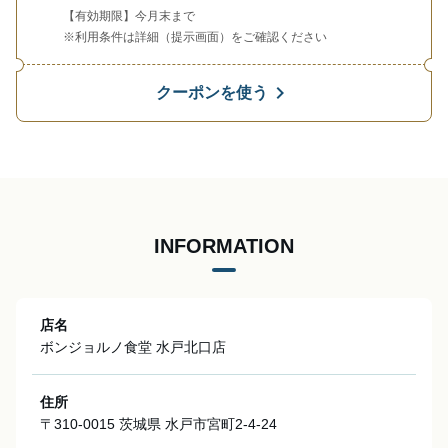
【有効期限】今月末まで
※利用条件は詳細（提示画面）をご確認ください
chevron_right
クーポンを使う
INFORMATION
店名
ボンジョルノ食堂 水戸北口店
住所
〒310-0015 茨城県 水戸市宮町2-4-24