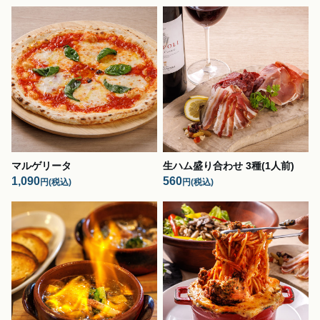
マルゲリータ
生ハム盛り合わせ 3種(1人前)
1,090
560
円
(税込)
円
(税込)