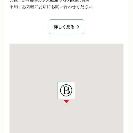
人数：2~4名様の少人数席 9~10名様のお席

予約：お気軽にお店にお問い合わせください
chevron_right
詳しく見る