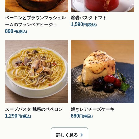
ベーコンとブラウンマッシュル
溶岩パスタ トマト
1,590
ームのフランベアヒージョ
円
(税込)
890
円
(税込)
スープパスタ 魅惑のペペロン
焼きレアチーズケーキ
1,290
660
円
(税込)
円
(税込)
chevron_right
詳しく見る