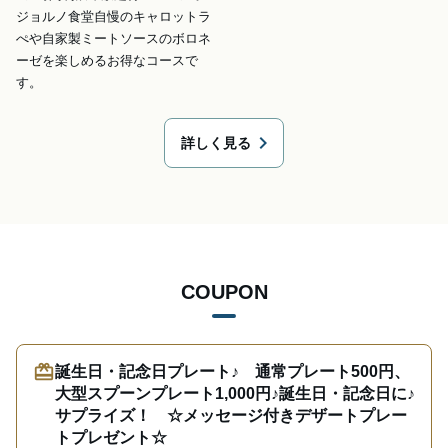
ジョルノ食堂自慢のキャロットラ
ぺや自家製ミートソースのボロネ
ーゼを楽しめるお得なコースで
す。
chevron_right
詳しく見る
COUPON
redeem
誕生日・記念日プレート♪ 通常プレート500円、
大型スプーンプレート1,000円♪誕生日・記念日に♪
サプライズ！ ☆メッセージ付きデザートプレー
トプレゼント☆