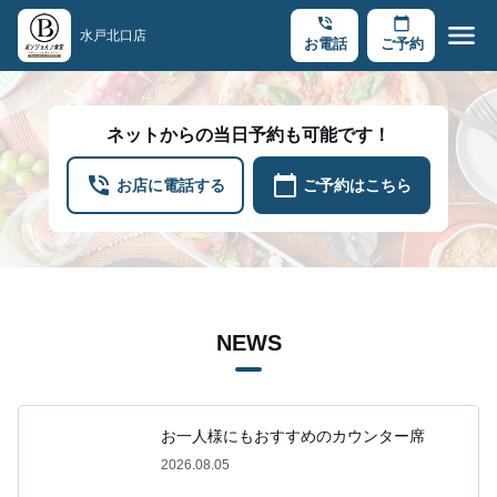
phone_in_talk
calendar_today
menu
水戸北口店
お電話
ご予約
ネットからの当日予約も可能です！
phone_in_talk
calendar_today
お店に電話する
ご予約はこちら
NEWS
お一人様にもおすすめのカウンター席
2026.08.05