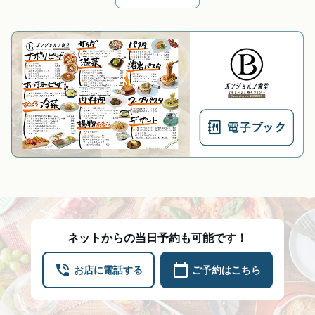
ネットからの当日予約も可能です！
phone_in_talk
calendar_today
お店に電話する
ご予約はこちら