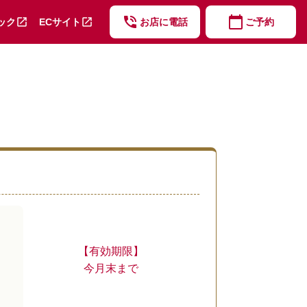
phone_in_talk
calendar_today
open_in_new
open_in_new
ック
ECサイト
お店に電話
ご予約
【有効期限】
今月末まで