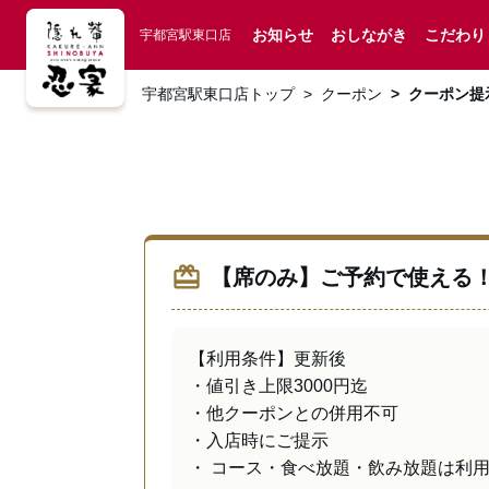
お知らせ
おしながき
こだわり
宇都宮駅東口店
宇都宮駅東口店トップ
クーポン
クーポン提
redeem
【席のみ】ご予約で使える！
【利用条件】更新後

・値引き上限3000円迄

・他クーポンとの併用不可

・入店時にご提示

・ コース・食べ放題・飲み放題は利