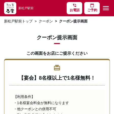
phone_in_talk
calendar_today
menu
新松戸駅前
お電話
ご予約
新松戸駅前トップ
クーポン
クーポン提示画面
クーポン提示画面
この画面をお店にご提示ください
redeem
【宴会】8名様以上で1名様無料！
【利用条件】

・1名様宴会料金が無料になります

・他クーポンとの併用不可
