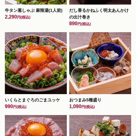
牛タン葱しゃぶ 麻辣湯(1人前)
だし香るかねふく明太あんかけ
2,290
の出汁巻き
円
(税込)
890
円
(税込)
いくらとまぐろのごまユッケ
おつまみ5種盛り
990
1,090
円
(税込)
円
(税込)