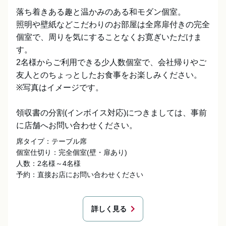
落ち着きある趣と温かみのある和モダン個室。

照明や壁紙などこだわりのお部屋は全席扉付きの完全
個室で、周りを気にすることなくお寛ぎいただけま
す。

2名様からご利用できる少人数個室で、会社帰りやご
友人とのちょっとしたお食事をお楽しみください。

※写真はイメージです。

領収書の分割(インボイス対応)につきましては、事前
に店舗へお問い合わせください。
席タイプ：テーブル席

個室仕切り：完全個室(壁・扉あり)

人数：2名様～4名様

予約：直接お店にお問い合わせください
chevron_right
詳しく見る