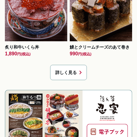
炙り和牛いくら丼
鰻とクリームチーズのあて巻き
1,890
990
円
(税込)
円
(税込)
chevron_right
詳しく見る