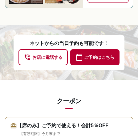
ネットからの当日予約も可能です！
phone_in_talk
calendar_today
お店に電話する
ご予約はこちら
クーポン
redeem
【席のみ】ご予約で使える！会計5％OFF
【有効期限】今月末まで