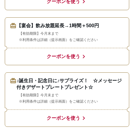
chevron_right
クーポンを使う
redeem
【宴会】飲み放題延長→1時間＋500円
【有効期限】今月末まで
※利用条件は詳細（提示画面）をご確認ください
chevron_right
クーポンを使う
redeem
♪誕生日・記念日に♪サプライズ！ ☆メッセージ
付きデザートプレートプレゼント☆
【有効期限】今月末まで
※利用条件は詳細（提示画面）をご確認ください
chevron_right
クーポンを使う