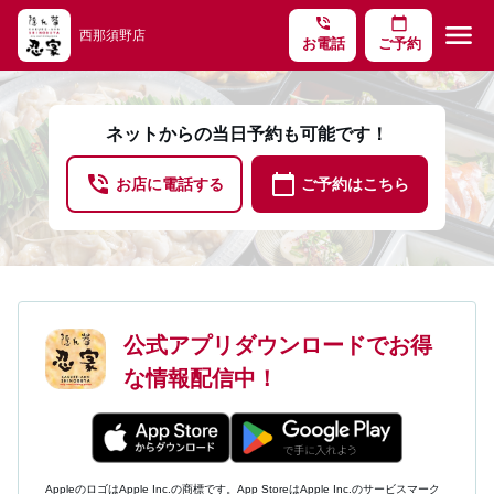
phone_in_talk
calendar_today
menu
西那須野店
お電話
ご予約
ネットからの当日予約も可能です！
phone_in_talk
calendar_today
お店に電話する
ご予約はこちら
公式アプリダウンロードでお得
な情報配信中！
AppleのロゴはApple Inc.の商標です。App StoreはApple Inc.のサービスマーク