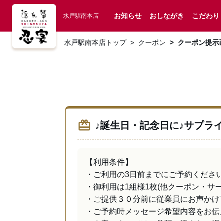
お知らせ
おしながき
こだわり
水戸駅南本店
水戸駅南本店トップ
クーポン
クーポン提示
redeem
♪誕生日・記念日に♪サプラ
【利用条件】

・ご利用の3日前までにご予約ください(
・御利用は1組様1枚(他クーポン・サー
・ご提供３０分前に従業員にお声かけ下
・ご予約時メッセージ希望内容をお伝