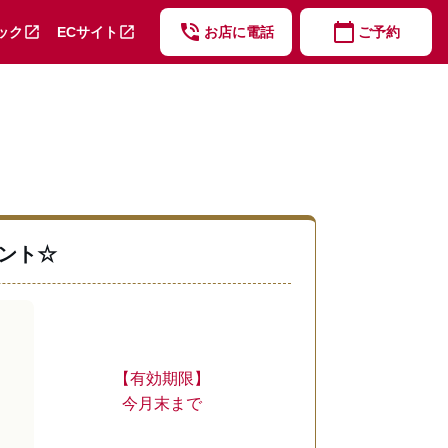
phone_in_talk
calendar_today
open_in_new
open_in_new
ック
ECサイト
お店に電話
ご予約
ント☆
【有効期限】
今月末まで