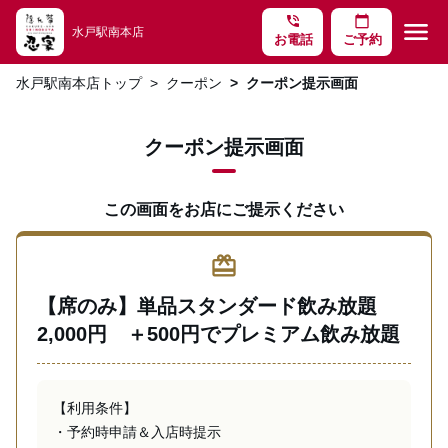
phone_in_talk
calendar_today
menu
水戸駅南本店
お電話
ご予約
水戸駅南本店トップ
クーポン
クーポン提示画面
クーポン提示画面
この画面をお店にご提示ください
redeem
【席のみ】単品スタンダード飲み放題
2,000円 ＋500円でプレミアム飲み放題
【利用条件】

・予約時申請＆入店時提示 
