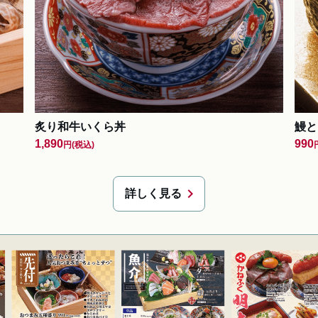
炙り和牛いくら丼
鰻と
1,890
990
円
(税込)
chevron_right
詳しく見る