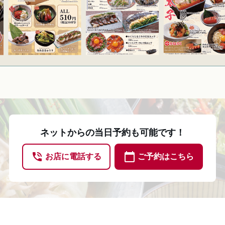
ネットからの当日予約も可能です！
phone_in_talk
calendar_today
お店に電話する
ご予約はこちら