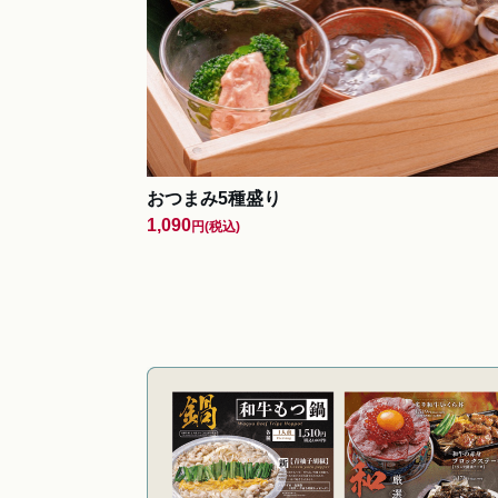
おつまみ5種盛り
1,090
円
(税込)