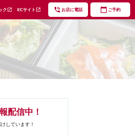
phone_in_talk
calendar_today
open_in_new
open_in_new
ック
ECサイト
お店に電話
ご予約
報配信中！
届けしています！