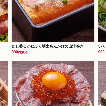
だし香るかねふく明太あんかけの出汁巻き
いく
890
990
円
(税込)