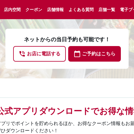
店内空間
クーポン
店舗情報
よくある質問
店舗一覧
電子ブ
ネットからの当日予約も可能です！
phone_in_talk
calendar_today
お店に電話する
ご予約はこちら
公式アプリダウンロードでお得な情
アプリでポイントを貯められるほか、お得なクーポン情報もお
ぜひダウンロードください！