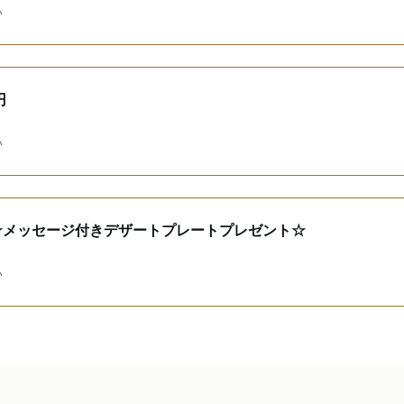
い
円
い
☆メッセージ付きデザートプレートプレゼント☆
い