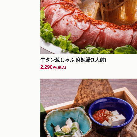
牛タン葱しゃぶ 麻辣湯(1人前)
2,290
円
(税込)