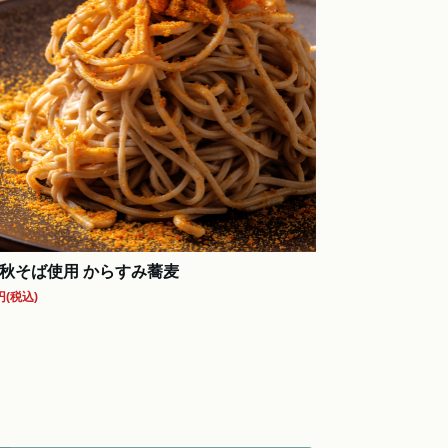
秋そば使用 からすみ蕎麦
円
(税込)