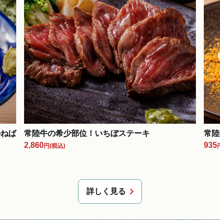
のねば
常陸牛の希少部位！いちぼステーキ
常陸
2,860
935
円
(税込)
chevron_right
詳しく見る