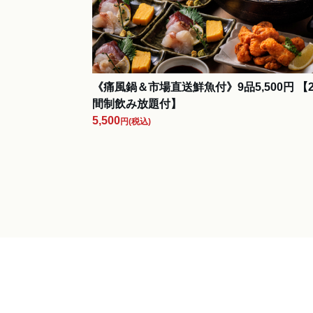
《痛風鍋＆市場直送鮮魚付》9品5,500円 【
間制飲み放題付】
5,500
円
(税込)