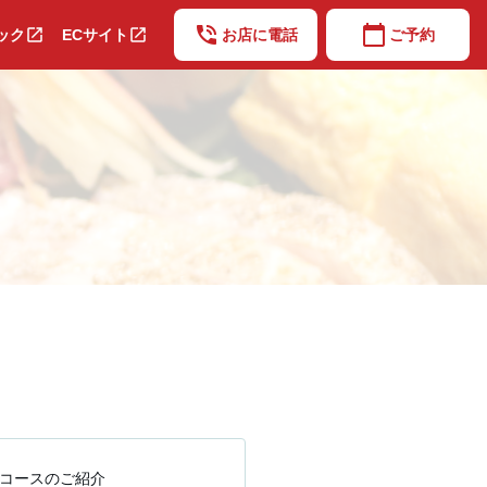
phone_in_talk
calendar_today
open_in_new
open_in_new
ック
ECサイト
お店に電話
ご予約
コースのご紹介