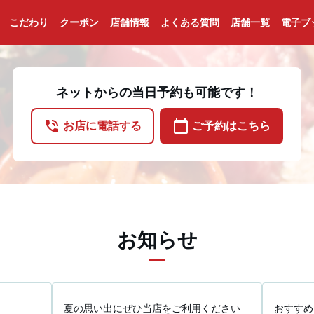
こだわり
クーポン
店舗情報
よくある質問
店舗一覧
電子ブ
ネットからの当日予約も可能です！
phone_in_talk
calendar_today
お店に電話する
ご予約はこちら
お知らせ
夏の思い出にぜひ当店をご利用ください
おすすめ