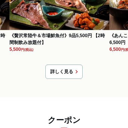
2時
《贅沢常陸牛＆市場鮮魚付》9品5,500円 【2時
《あんこ
間制飲み放題付】
6,500
5,500
6,500
円
(税込)
円
(
chevron_right
詳しく見る
クーポン