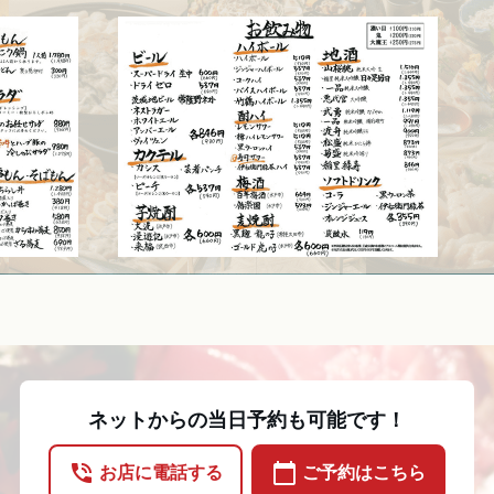
ネットからの当日予約も可能です！
phone_in_talk
calendar_today
お店に電話する
ご予約はこちら