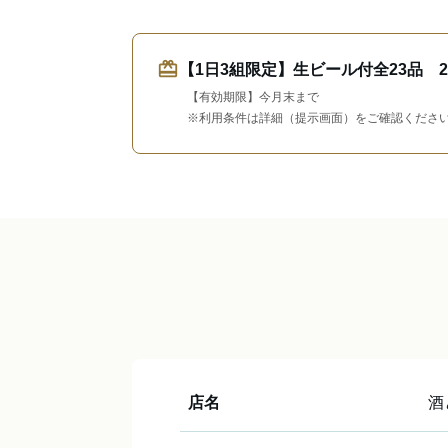
redeem
【1日3組限定】生ビール付全23品 2
【有効期限】今月末まで
※利用条件は詳細（提示画面）をご確認くださ
店名
酒