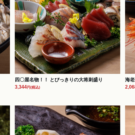
四〇屋名物！！ とびっきりの大将刺盛り
海老
3,344
2,06
円
(税込)