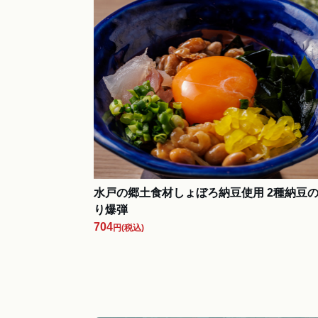
水戸の郷土食材しょぼろ納豆使用 2種納豆
り爆弾
704
円
(税込)