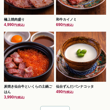
極上焼肉盛り
和牛カイノミ
4,990
690
円
(税込)
円
(税込)
炭焼き仙台牛といくらの土鍋ご
仙台ずんだパンナコッタ
490
はん
円
(税込)
3,990
円
(税込)