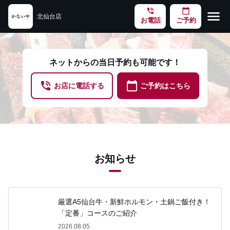
phone_in_talk
calendar_today
menu
北仙台店
お電話
ご予約
ネットからの当日予約も可能です！
phone_in_talk
calendar_today
お店に電話する
ご予約はこちら
お知らせ
厳選A5仙台牛・新鮮ホルモン・土鍋ご飯付き！
「定番」コースのご紹介
2026.08.05