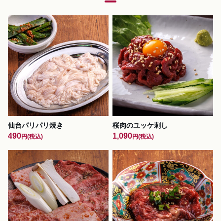
仙台パリパリ焼き
桜肉のユッケ刺し
490
1,090
円
(税込)
円
(税込)