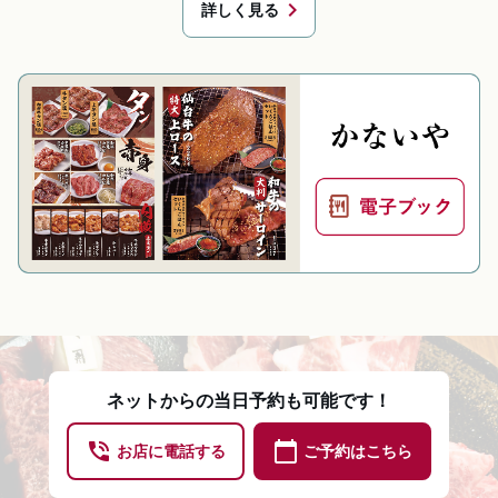
chevron_right
詳しく見る
ネットからの当日予約も可能です！
phone_in_talk
calendar_today
お店に電話する
ご予約はこちら